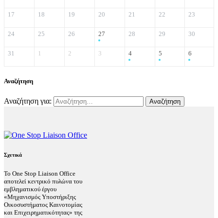
17
18
19
20
21
22
23
24
25
26
27
28
29
30
31
1
2
3
4
5
6
Αναζήτηση
Αναζήτηση για:
Σχετικά
Το One Stop Liaison Office
αποτελεί κεντρικό πυλώνα του
εμβληματικού έργου
«Μηχανισμός Υποστήριξης
Οικοσυστήματος Καινοτομίας
και Επιχειρηματικότητας» της