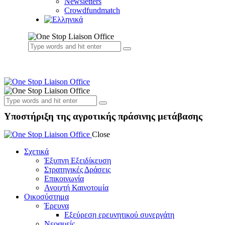
Newsletters
Crowdfundmatch
Υποστήριξη της αγροτικής πράσινης μετάβασης
Close
Σχετικά
Έξυπνη Εξειδίκευση
Στρατηγικές Δράσεις
Επικοινωνία
Ανοιχτή Καινοτομία
Οικοσύστημα
Έρευνα
Εξεύρεση ερευνητικού συνεργάτη
Νεοφυείς