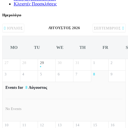
Κλειστές Προσκλήσεις
Ημερολόγιο
ΑΎΓΟΥΣΤΟΣ 2026
ΙΟΎΛΙΟΣ
ΣΕΠΤΈΜΒΡΙΟΣ
MO
TU
WE
TH
FR
27
28
29
30
31
1
2
3
4
5
6
7
8
9
Events for
8
Αύγουστος
No Events
10
11
12
13
14
15
16