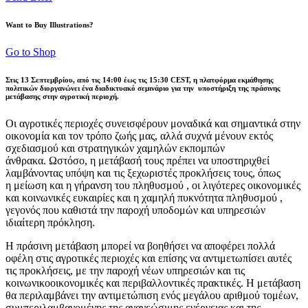
Want to Buy Illustrations?
Go to Shop
Στις 13 Σεπτεμβρίου, από τις 14:00 έως τις 15:30 CEST, η πλατφόρμα εκμάθησης
πολιτικών διοργανώνει ένα διαδικτυακό σεμινάριο για την υποστήριξη της πράσινης
μετάβασης στην αγροτική περιοχή.
Οι αγροτικές περιοχές συνεισφέρουν μοναδικά και σημαντικά στην
οικονομία και τον τρόπο ζωής μας, αλλά συχνά μένουν εκτός
σχεδιασμού και στρατηγικών χαμηλών εκπομπών
άνθρακα. Ωστόσο, η μετάβασή τους πρέπει να υποστηριχθεί
λαμβάνοντας υπόψη και τις ξεχωριστές προκλήσεις τους, όπως
η μείωση και η γήρανση του πληθυσμού , οι λιγότερες οικονομικές
και κοινωνικές ευκαιρίες και η χαμηλή πυκνότητα πληθυσμού ,
γεγονός που καθιστά την παροχή υποδομών και υπηρεσιών
ιδιαίτερη πρόκληση.
Η πράσινη μετάβαση μπορεί να βοηθήσει να αποφέρει πολλά
οφέλη στις αγροτικές περιοχές και επίσης να αντιμετωπίσει αυτές
τις προκλήσεις, με την παροχή νέων υπηρεσιών και τις
κοινωνικοοικονομικές και περιβαλλοντικές πρακτικές. Η μετάβαση
θα περιλαμβάνει την αντιμετώπιση ενός μεγάλου αριθμού τομέων,
συμπεριλαμβανομένης της ανανεώσιμης ενέργειας και της