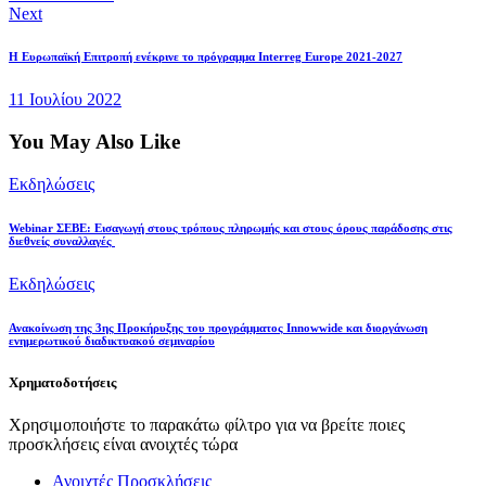
Next
Η Ευρωπαϊκή Επιτροπή ενέκρινε το πρόγραμμα Interreg Europe 2021-2027
11 Ιουλίου 2022
You May Also Like
Εκδηλώσεις
Webinar ΣΕΒΕ: Εισαγωγή στους τρόπους πληρωμής και στους όρους παράδοσης στις
διεθνείς συναλλαγές
Εκδηλώσεις
Ανακοίνωση της 3ης Προκήρυξης του προγράμματος Innowwide και διοργάνωση
ενημερωτικού διαδικτυακού σεμιναρίου
Χρηματοδοτήσεις
Χρησιμοποιήστε το παρακάτω φίλτρο για να βρείτε ποιες
προσκλήσεις είναι ανοιχτές τώρα
Ανοιχτές Προσκλήσεις