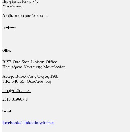
Περιφέρειας Κεντρικής
Μακεδονίας.
Διαβάστε περισσότερα →
Βράβευση
Office
RIS3 One Stop Liaison Office
Περιφέρεια Κεντρικής Μακεδονίας
Λεωφ. Βασιλίσσης Όλγας 198,
Τ.Κ. 546 55, Θεσσαλονίκη
info@ris3rcm.eu
2313 319667-8
Social
facebook-1
linkedin
twitter-x