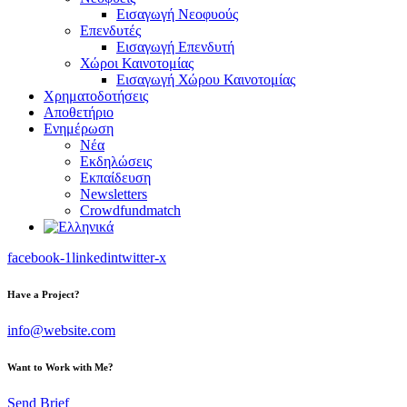
Εισαγωγή Νεοφυούς
Επενδυτές
Εισαγωγή Επενδυτή
Χώροι Καινοτομίας
Εισαγωγή Χώρου Καινοτομίας
Χρηματοδοτήσεις
Αποθετήριο
Ενημέρωση
Νέα
Εκδηλώσεις
Εκπαίδευση
Newsletters
Crowdfundmatch
facebook-1
linkedin
twitter-x
Have a Project?
info@website.com
Want to Work with Me?
Send Brief