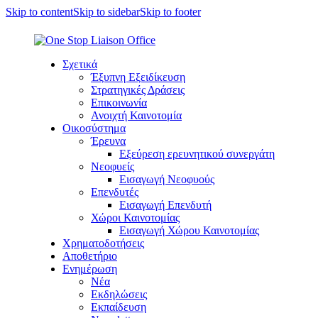
Skip to content
Skip to sidebar
Skip to footer
Σχετικά
Έξυπνη Εξειδίκευση
Στρατηγικές Δράσεις
Επικοινωνία
Ανοιχτή Καινοτομία
Οικοσύστημα
Έρευνα
Εξεύρεση ερευνητικού συνεργάτη
Νεοφυείς
Εισαγωγή Νεοφυούς
Επενδυτές
Εισαγωγή Επενδυτή
Χώροι Καινοτομίας
Εισαγωγή Χώρου Καινοτομίας
Χρηματοδοτήσεις
Αποθετήριο
Ενημέρωση
Νέα
Εκδηλώσεις
Εκπαίδευση