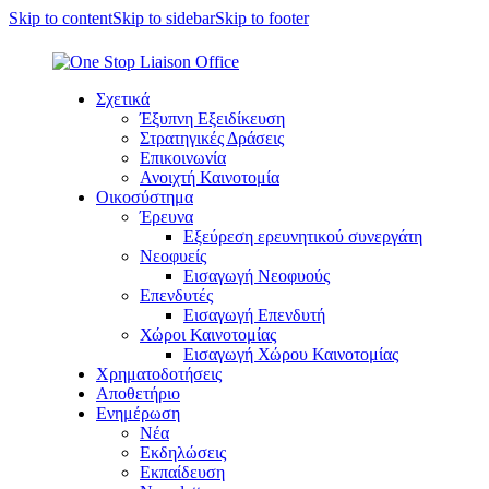
Skip to content
Skip to sidebar
Skip to footer
Σχετικά
Έξυπνη Εξειδίκευση
Στρατηγικές Δράσεις
Επικοινωνία
Ανοιχτή Καινοτομία
Οικοσύστημα
Έρευνα
Εξεύρεση ερευνητικού συνεργάτη
Νεοφυείς
Εισαγωγή Νεοφυούς
Επενδυτές
Εισαγωγή Επενδυτή
Χώροι Καινοτομίας
Εισαγωγή Χώρου Καινοτομίας
Χρηματοδοτήσεις
Αποθετήριο
Ενημέρωση
Νέα
Εκδηλώσεις
Εκπαίδευση