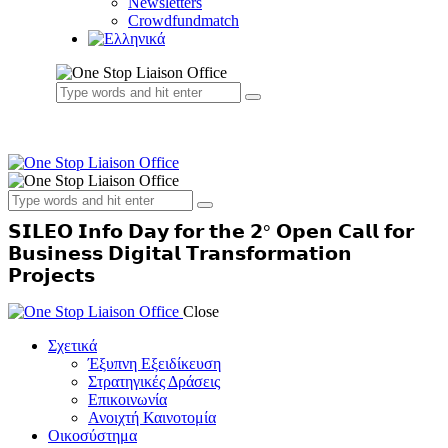
Newsletters
Crowdfundmatch
𝗦𝗜𝗟𝗘𝗢 𝗜𝗻𝗳𝗼 𝗗𝗮𝘆 𝗳𝗼𝗿 𝘁𝗵𝗲 𝟮° 𝗢𝗽𝗲𝗻 𝗖𝗮𝗹𝗹 𝗳𝗼𝗿
𝗕𝘂𝘀𝗶𝗻𝗲𝘀𝘀 𝗗𝗶𝗴𝗶𝘁𝗮𝗹 𝗧𝗿𝗮𝗻𝘀𝗳𝗼𝗿𝗺𝗮𝘁𝗶𝗼𝗻
𝗣𝗿𝗼𝗷𝗲𝗰𝘁𝘀
Close
Σχετικά
Έξυπνη Εξειδίκευση
Στρατηγικές Δράσεις
Επικοινωνία
Ανοιχτή Καινοτομία
Οικοσύστημα