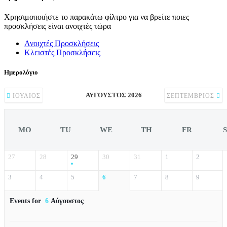
Χρησιμοποιήστε το παρακάτω φίλτρο για να βρείτε ποιες
προσκλήσεις είναι ανοιχτές τώρα
Ανοιχτές Προσκλήσεις
Κλειστές Προσκλήσεις
Ημερολόγιο
ΑΎΓΟΥΣΤΟΣ 2026
ΙΟΎΛΙΟΣ
ΣΕΠΤΈΜΒΡΙΟΣ
MO
TU
WE
TH
FR
27
28
29
30
31
1
2
3
4
5
6
7
8
9
Events for
6
Αύγουστος