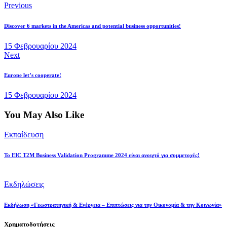
Previous
Discover 6 markets in the Americas and potential business opportunities!
15 Φεβρουαρίου 2024
Next
Europe let’s cooperate!
15 Φεβρουαρίου 2024
You May Also Like
Εκπαίδευση
To EIC T2M Business Validation Programme 2024 είναι ανοιχτό για συμμετοχές!
Εκδηλώσεις
Εκδήλωση «Γεωστρατηγική & Ενέργεια – Επιπτώσεις για την Οικονομία & την Κοινωνία»
Χρηματοδοτήσεις