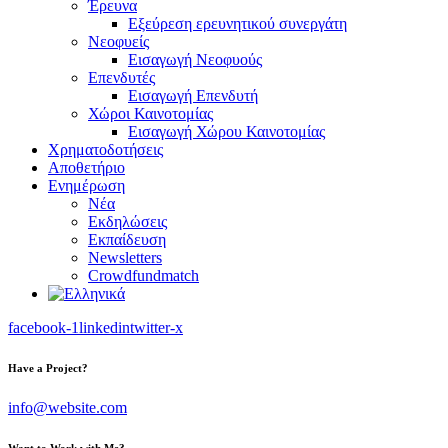
Έρευνα
Εξεύρεση ερευνητικού συνεργάτη
Νεοφυείς
Εισαγωγή Νεοφυούς
Επενδυτές
Εισαγωγή Επενδυτή
Χώροι Καινοτομίας
Εισαγωγή Χώρου Καινοτομίας
Χρηματοδοτήσεις
Αποθετήριο
Ενημέρωση
Νέα
Εκδηλώσεις
Εκπαίδευση
Newsletters
Crowdfundmatch
facebook-1
linkedin
twitter-x
Have a Project?
info@website.com
Want to Work with Me?