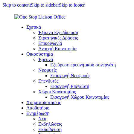
Skip to content
Skip to sidebar
Skip to footer
Σχετικά
Έξυπνη Εξειδίκευση
Στρατηγικές Δράσεις
Επικοινωνία
Ανοιχτή Καινοτομία
Οικοσύστημα
Έρευνα
Εξεύρεση ερευνητικού συνεργάτη
Νεοφυείς
Εισαγωγή Νεοφυούς
Επενδυτές
Εισαγωγή Επενδυτή
Χώροι Καινοτομίας
Εισαγωγή Χώρου Καινοτομίας
Χρηματοδοτήσεις
Αποθετήριο
Ενημέρωση
Νέα
Εκδηλώσεις
Εκπαίδευση