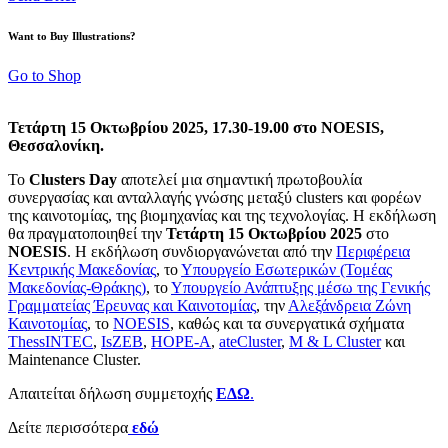
Want to Buy Illustrations?
Go to Shop
Τετάρτη 15 Οκτωβρίου 2025
, 17.30-19.00 στο
NOESIS
,
Θεσσαλονίκη.
Το
Clusters Day
αποτελεί μια σημαντική πρωτοβουλία
συνεργασίας και ανταλλαγής γνώσης μεταξύ clusters και φορέων
της καινοτομίας, της βιομηχανίας και της τεχνολογίας. Η εκδήλωση
θα πραγματοποιηθεί την
Τετάρτη 15 Οκτωβρίου 2025
στο
NOESIS
. Η εκδήλωση συνδιοργανώνεται από την
Περιφέρεια
Κεντρικής Μακεδονίας
, το
Υπουργείο Εσωτερικών (Τομέας
Μακεδονίας-Θράκης)
, το
Υπουργείο Ανάπτυξης μέσω της Γενικής
Γραμματείας Έρευνας και Καινοτομίας
, την
Αλεξάνδρεια Ζώνη
Καινοτομίας
, το
NOESIS
, καθώς και τα συνεργατικά σχήματα
ThessINTEC
,
IsZEB
,
HOPE-A
,
ateCluster
,
M & L Cluster
και
Maintenance Cluster.
Απαιτείται δήλωση συμμετοχής
ΕΔΩ
.
Δείτε περισσότερα
εδώ