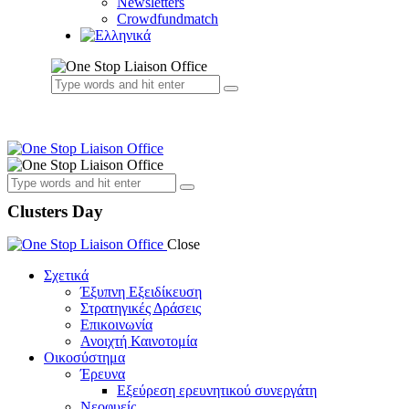
Newsletters
Crowdfundmatch
Clusters Day
Close
Σχετικά
Έξυπνη Εξειδίκευση
Στρατηγικές Δράσεις
Επικοινωνία
Ανοιχτή Καινοτομία
Οικοσύστημα
Έρευνα
Εξεύρεση ερευνητικού συνεργάτη
Νεοφυείς