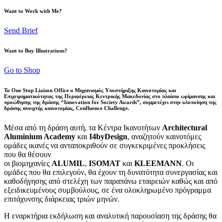
Want to Work with Me?
Send Brief
Want to Buy Illustrations?
Go to Shop
Το
One Stop Liaison Office
ο Μηχανισμός Υποστήριξης Καινοτομίας και
Επιχειρηματικότητας της Περιφέρειας Κεντρικής Μακεδονίας στο πλαίσιο ωρίμανσης και
προώθησης της δράσης
“Innovation for Society Awards”,
συμμετέχει στην υλοποίηση της
δράσης ανοιχτής καινοτομίας,
Confluence Challenge
.
Μέσα από τη δράση αυτή, τα Κέντρα Ικανοτήτων
Architectural
Aluminium Academy
και
I4byDesign
,
αναζητούν καινοτόμες
ομάδες ικανές να ανταποκριθούν σε συγκεκριμένες προκλήσεις
που θα θέσουν
οι βιομηχανίες
ALUMIL
,
ISOMAT
και
KLEEMANN
. Οι
ομάδες που θα επιλεγούν, θα έχουν τη δυνατότητα συνεργασίας και
καθοδήγησης από στελέχη των παραπάνω εταιρειών καθώς και από
εξειδικευμένους συμβούλους, σε ένα ολοκληρωμένο πρόγραμμα
επιτάχυνσης διάρκειας τριών μηνών.
Η εναρκτήρια εκδήλωση και αναλυτική παρουσίαση της δράσης θα