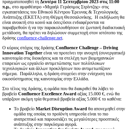
πραγματοποιηθεί τη
Δευτέρα 11 Σεπτεμβρίου 2023 στις 11:00
π.μ.
, στο αμφιθέατρο «Μιχαήλ Γεράσιμος Στρίντζης» στις
εγκαταστάσεις του Εθνικού Κέντρου Έρευνας & Τεχνολογικής
Ανάπτυξης (ΕΚΕΤΑ) στη Θέρμη Θεσσαλονίκης. Η εκδήλωση θα
είναι ανοικτή στο κοινό και όσες/όσοι ενδιαφέρονται να
παραβρεθούν ή να την παρακολουθήσουν σε ζωντανή διαδικτυακή
μετάδοση, θα πρέπει να δηλώσουν συμμετοχή στον ιστότοπο της
δράσης
confluence-challenge.net
.
Ο κύριος στόχος της δράσης
Confluence
Challenge
–
Driving
Innovation
Together
είναι να προτείνει την ανοιχτή (συνεργατική)
καινοτομία στις διοικήσεις και τα στελέχη των βιομηχανικών
εταιρειών ως εργαλείο αντιμετώπισης των πολύπλοκων
τεχνολογικών και άλλων προκλήσεων που αντιμετωπίζουν
σήμερα. Παράλληλα, η δράση στοχεύει στην ενίσχυση του
οικοσύστηματος της καινοτομίας στην Ελλάδα.
Στο τέλος της δράσης, η ομάδα που θα διακριθεί θα λάβει το
βραβείο
Confluence Excellence Award
αξίας 15.000 €, ενώ θα
υπάρξουν ακόμη τρία θεματικά βραβεία αξίας 5.000 € το καθένα:
Το βραβείο
Market
Disruption
Award
θα απονεμηθεί στην
ομάδα της οποίας το προϊόν/η υπηρεσία είναι το πιο
ανατρεπτικό και παρουσιάζει τις μεγαλύτερες προοπτικές
ανάπτυξης στην παγκόσμια αγορά.