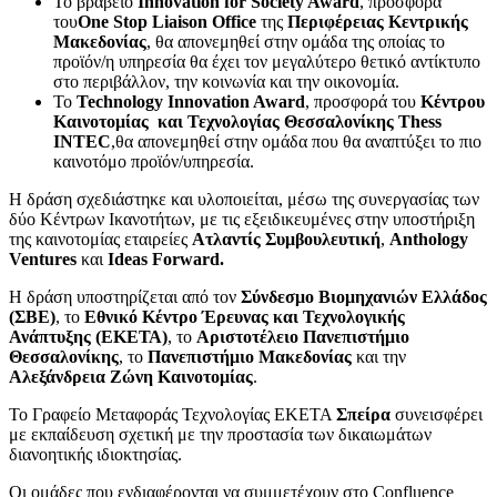
Το βραβείο
Innovation
for
Society
Award
, προσφορά
του
One
Stop
Liaison
Office
της
Περιφέρειας Κεντρικής
Μακεδονίας
, θα απονεμηθεί στην ομάδα της οποίας το
προϊόν/η υπηρεσία θα έχει τον μεγαλύτερο θετικό αντίκτυπο
στο περιβάλλον, την κοινωνία και την οικονομία.
Το
Technology Innovation Award
, προσφορά του
Κέντρου
Καινοτομίας και Τεχνολογίας Θεσσαλονίκης
Thess
INTEC
,θα απονεμηθεί στην ομάδα που θα αναπτύξει το πιο
καινοτόμο προϊόν/υπηρεσία.
Η δράση σχεδιάστηκε και υλοποιείται, μέσω της συνεργασίας των
δύο Κέντρων Ικανοτήτων, με τις εξειδικευμένες στην υποστήριξη
της καινοτομίας εταιρείες
Ατλαντίς Συμβουλευτική
,
Anthology
Ventures
και
Ideas Forward.
Η δράση υποστηρίζεται από τον
Σύνδεσμο Βιομηχανιών Ελλάδος
(ΣΒΕ)
, το
Εθνικό Κέντρο Έρευνας και Τεχνολογικής
Ανάπτυξης (ΕΚΕΤΑ)
, το
Αριστοτέλειο Πανεπιστήμιο
Θεσσαλονίκης
, το
Πανεπιστήμιο Μακεδονίας
και την
Αλεξάνδρεια Ζώνη Καινοτομίας
.
Το Γραφείο Μεταφοράς Τεχνολογίας ΕΚΕΤΑ
Σπείρα
συνεισφέρει
με εκπαίδευση σχετική με την προστασία των δικαιωμάτων
διανοητικής ιδιοκτησίας.
Οι ομάδες που ενδιαφέρονται να συμμετέχουν στο Confluence