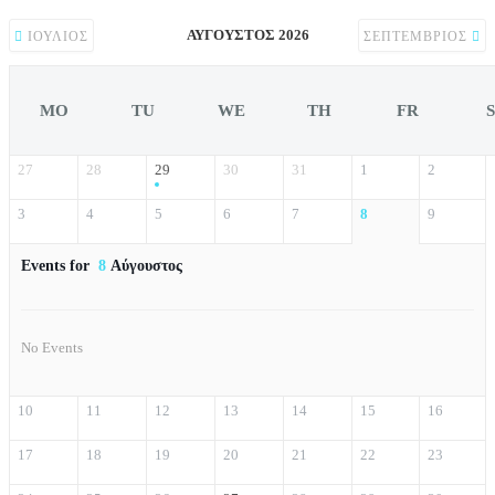
ΑΎΓΟΥΣΤΟΣ 2026
ΙΟΎΛΙΟΣ
ΣΕΠΤΈΜΒΡΙΟΣ
MO
TU
WE
TH
FR
27
28
29
30
31
1
2
3
4
5
6
7
8
9
Events for
8
Αύγουστος
No Events
10
11
12
13
14
15
16
17
18
19
20
21
22
23