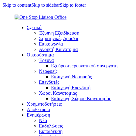
Skip to content
Skip to sidebar
Skip to footer
Σχετικά
Έξυπνη Εξειδίκευση
Στρατηγικές Δράσεις
Επικοινωνία
Ανοιχτή Καινοτομία
Οικοσύστημα
Έρευνα
Εξεύρεση ερευνητικού συνεργάτη
Νεοφυείς
Εισαγωγή Νεοφυούς
Επενδυτές
Εισαγωγή Επενδυτή
Χώροι Καινοτομίας
Εισαγωγή Χώρου Καινοτομίας
Χρηματοδοτήσεις
Αποθετήριο
Ενημέρωση
Νέα
Εκδηλώσεις
Εκπαίδευση