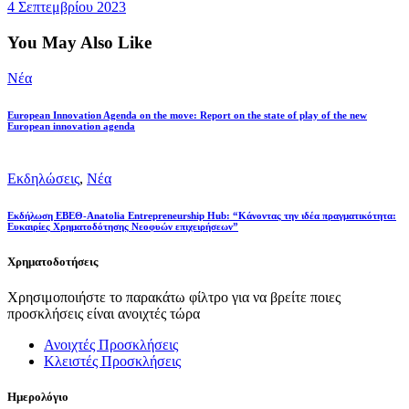
4 Σεπτεμβρίου 2023
You May Also Like
Νέα
European Innovation Agenda on the move: Report on the state of play of the new
European innovation agenda
Εκδηλώσεις
,
Νέα
Eκδήλωση ΕΒΕΘ-Anatolia Entrepreneurship Hub: “Κάνοντας την ιδέα πραγματικότητα:
Ευκαιρίες Χρηματοδότησης Νεοφυών επιχειρήσεων”
Χρηματοδοτήσεις
Χρησιμοποιήστε το παρακάτω φίλτρο για να βρείτε ποιες
προσκλήσεις είναι ανοιχτές τώρα
Ανοιχτές Προσκλήσεις
Κλειστές Προσκλήσεις
Ημερολόγιο