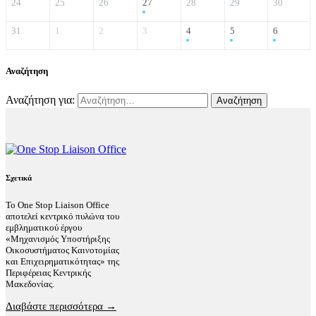
24
25
26
27
28
29
30
31
1
2
3
4
5
6
Αναζήτηση
Αναζήτηση για:
Σχετικά
Το One Stop Liaison Office
αποτελεί κεντρικό πυλώνα του
εμβληματικού έργου
«Μηχανισμός Υποστήριξης
Οικοσυστήματος Καινοτομίας
και Επιχειρηματικότητας» της
Περιφέρειας Κεντρικής
Μακεδονίας.
Διαβάστε περισσότερα →