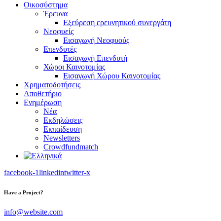
Οικοσύστημα
Έρευνα
Εξεύρεση ερευνητικού συνεργάτη
Νεοφυείς
Εισαγωγή Νεοφυούς
Επενδυτές
Εισαγωγή Επενδυτή
Χώροι Καινοτομίας
Εισαγωγή Χώρου Καινοτομίας
Χρηματοδοτήσεις
Αποθετήριο
Ενημέρωση
Νέα
Εκδηλώσεις
Εκπαίδευση
Newsletters
Crowdfundmatch
facebook-1
linkedin
twitter-x
Have a Project?
info@website.com