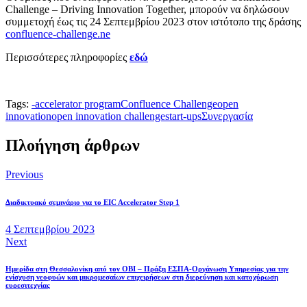
Challenge – Driving Innovation Together, μπορούν να δηλώσουν
συμμετοχή έως τις 24 Σεπτεμβρίου 2023 στον ιστότοπο της δράσης
confluence-challenge.ne
Περισσότερες πληροφορίες
εδώ
Tags:
-
accelerator program
Confluence Challenge
open
innovation
open innovation challenge
start-ups
Συνεργασία
Πλοήγηση άρθρων
Previous
Διαδικτυακό σεμινάριο για το EIC Accelerator Step 1
4 Σεπτεμβρίου 2023
Next
Ημερίδα στη Θεσσαλονίκη από τον ΟΒΙ – Πράξη ΕΣΠΑ-Οργάνωση Υπηρεσίας για την
ενίσχυση νεοφυών και μικρομεσαίων επιχειρήσεων στη διερεύνηση και κατοχύρωση
ευρεσιτεχνίας