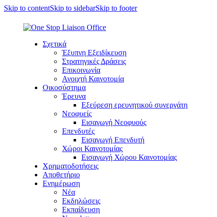
Skip to content
Skip to sidebar
Skip to footer
Σχετικά
Έξυπνη Εξειδίκευση
Στρατηγικές Δράσεις
Επικοινωνία
Ανοιχτή Καινοτομία
Οικοσύστημα
Έρευνα
Εξεύρεση ερευνητικού συνεργάτη
Νεοφυείς
Εισαγωγή Νεοφυούς
Επενδυτές
Εισαγωγή Επενδυτή
Χώροι Καινοτομίας
Εισαγωγή Χώρου Καινοτομίας
Χρηματοδοτήσεις
Αποθετήριο
Ενημέρωση
Νέα
Εκδηλώσεις
Εκπαίδευση