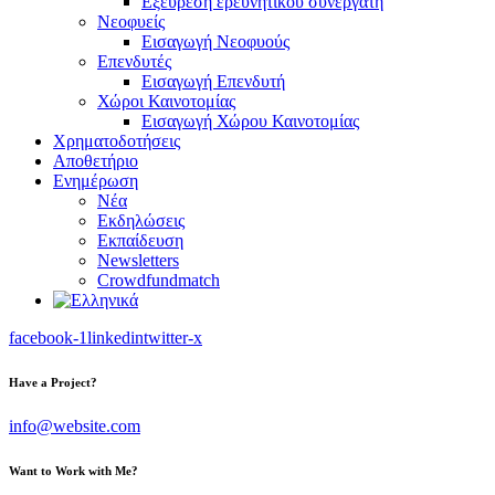
Εξεύρεση ερευνητικού συνεργάτη
Νεοφυείς
Εισαγωγή Νεοφυούς
Επενδυτές
Εισαγωγή Επενδυτή
Χώροι Καινοτομίας
Εισαγωγή Χώρου Καινοτομίας
Χρηματοδοτήσεις
Αποθετήριο
Ενημέρωση
Νέα
Εκδηλώσεις
Εκπαίδευση
Newsletters
Crowdfundmatch
facebook-1
linkedin
twitter-x
Have a Project?
info@website.com
Want to Work with Me?