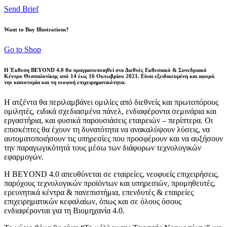
Send Brief
Want to Buy Illustrations?
Go to Shop
Η Έκθεση BEYOND 4.0 θα πραγματοποιηθεί στο Διεθνές Εκθεσιακό & Συνεδριακό
Κέντρο Θεσσαλονίκης από 14 έως 16 Οκτωβρίου 2021. Είναι εξειδικευμένη και αφορά
την καινοτομία και τη νεοφυή επιχειρηματικότητα.
Η ατζέντα θα περιλαμβάνει ομιλίες από διεθνείς και πρωτοπόρους
ομιλητές, ειδικά σχεδιασμένα πάνελ, ενδιαφέροντα σεμινάρια και
εργαστήρια, και φυσικά παρουσιάσεις εταιρειών – περίπτερα. Οι
επισκέπτες θα έχουν τη δυνατότητα να ανακαλύψουν λύσεις, να
αυτοματοποιήσουν τις υπηρεσίες που προσφέρουν και να αυξήσουν
την παραγωγικότητά τους μέσω των διάφορων τεχνολογικών
εφαρμογών.
Η BEYOND 4.0 απευθύνεται σε εταιρείες, νεοφυείς επιχειρήσεις,
παρόχους τεχνολογικών προϊόντων και υπηρεσιών, προμηθευτές,
ερευνητικά κέντρα & πανεπιστήμια, επενδυτές & εταιρείες
επιχειρηματικών κεφαλαίων, όπως και σε όλους όσους
ενδιαφέρονται για τη Bιομηχανία 4.0.