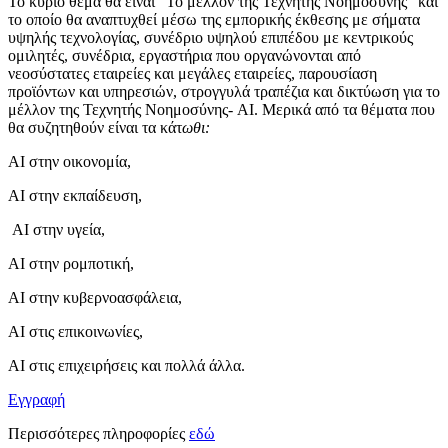
Το κύριο θέμα θα είναι “Το μέλλον της Τεχνητής Νοημοσύνης” και
το οποίο θα αναπτυχθεί μέσω της εμπορικής έκθεσης με σήματα
υψηλής τεχνολογίας, συνέδριο υψηλού επιπέδου με κεντρικούς
ομιλητές, συνέδρια, εργαστήρια που οργανώνονται από
νεοσύστατες εταιρείες και μεγάλες εταιρείες, παρουσίαση
προϊόντων και υπηρεσιών, στρογγυλά τραπέζια και δικτύωση για το
μέλλον της Τεχνητής Νοημοσύνης- AΙ. Μερικά από τα θέματα που
θα συζητηθούν είναι τα κάτ
ωθι:
AI στην οικονομία,
AI στην εκπαίδευση,
AI στην υγεία,
AI στην ρομποτική,
AI στην κυβερνοασφάλεια,
AI στις επικοινωνίες,
AI στις επιχειρήσεις και πολλά άλλα.
Εγγραφή
Περισσότερες πληροφορίες
εδώ