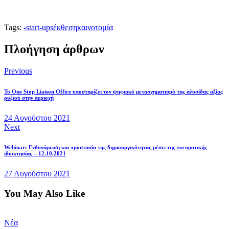
Tags:
-
start-ups
έκθεση
καινοτομία
Πλοήγηση άρθρων
Previous
Το One Stop Liaison Office υποστηρίζει τον ψηφιακό μετασχηματισμό της αλυσίδας αξίας
ρυζιού στην περιοχή
24 Αυγούστου 2021
Next
Webinar: Ενδυνάμωση και προστασία της δημιουργικότητας μέσω της πνευματικής
ιδιοκτησίας – 12.10.2021
27 Αυγούστου 2021
You May Also Like
Νέα