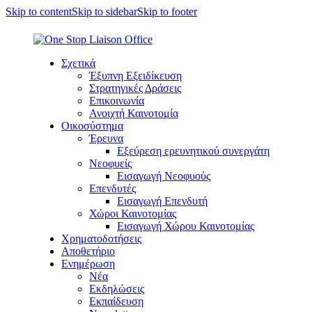
Skip to content
Skip to sidebar
Skip to footer
Σχετικά
Έξυπνη Εξειδίκευση
Στρατηγικές Δράσεις
Επικοινωνία
Ανοιχτή Καινοτομία
Οικοσύστημα
Έρευνα
Εξεύρεση ερευνητικού συνεργάτη
Νεοφυείς
Εισαγωγή Νεοφυούς
Επενδυτές
Εισαγωγή Επενδυτή
Χώροι Καινοτομίας
Εισαγωγή Χώρου Καινοτομίας
Χρηματοδοτήσεις
Αποθετήριο
Ενημέρωση
Νέα
Εκδηλώσεις
Εκπαίδευση