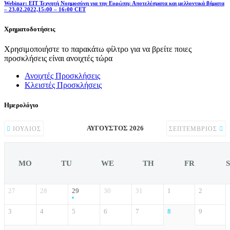
Webinar: EIT Τεχνητή Νοημοσύνη για την Ευρώπη: Αποτελέσματα και μελλοντικά βήματα
– 23.02.2022,15:00 – 16:00 CET
Χρηματοδοτήσεις
Χρησιμοποιήστε το παρακάτω φίλτρο για να βρείτε ποιες
προσκλήσεις είναι ανοιχτές τώρα
Ανοιχτές Προσκλήσεις
Κλειστές Προσκλήσεις
Ημερολόγιο
ΑΎΓΟΥΣΤΟΣ 2026
ΙΟΎΛΙΟΣ
ΣΕΠΤΈΜΒΡΙΟΣ
MO
TU
WE
TH
FR
27
28
29
30
31
1
2
3
4
5
6
7
8
9