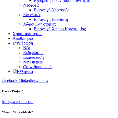
Εξεύρεση ερευνητικού συνεργάτη
Νεοφυείς
Εισαγωγή Νεοφυούς
Επενδυτές
Εισαγωγή Επενδυτή
Χώροι Καινοτομίας
Εισαγωγή Χώρου Καινοτομίας
Χρηματοδοτήσεις
Αποθετήριο
Ενημέρωση
Νέα
Εκδηλώσεις
Εκπαίδευση
Newsletters
Crowdfundmatch
facebook-1
linkedin
twitter-x
Have a Project?
info@website.com
Want to Work with Me?