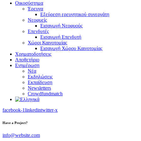
Οικοσύστημα
Έρευνα
Εξεύρεση ερευνητικού συνεργάτη
Νεοφυείς
Εισαγωγή Νεοφυούς
Επενδυτές
Εισαγωγή Επενδυτή
Χώροι Καινοτομίας
Εισαγωγή Χώρου Καινοτομίας
Χρηματοδοτήσεις
Αποθετήριο
Ενημέρωση
Νέα
Εκδηλώσεις
Εκπαίδευση
Newsletters
Crowdfundmatch
facebook-1
linkedin
twitter-x
Have a Project?
info@website.com