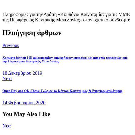
Πληροφορίες για την Δράση «Κουπόνια Καινοτομίας για τις ΜΜΕ
της Περιφέρειας Κεντρικής Μακεδονίας» στον σχετικό σύνδεσμο:
Πλοήγηση άρθρων
Previous
Χρηματοδότηση 118 μικρομεσαίων επιχειρήσεων εμπορίου και παροχής υπηρεσιών από
την Περιφέρεια Κεντρικής Μακεδονίας
18 Δεκεμβρίου 2019
Next
Open Day στο ΟK!Τhess: Γνώρισε το Κέντρο Καινοτομίας & Επιχειρηματικότητας
14 Φεβρουαρίου 2020
You May Also Like
Νέα