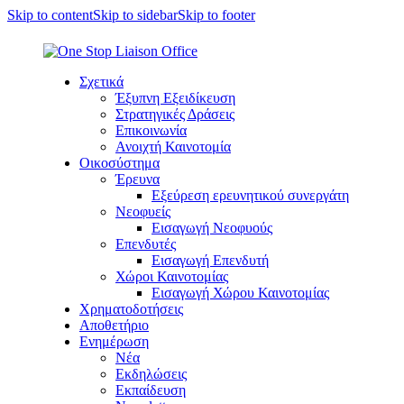
Skip to content
Skip to sidebar
Skip to footer
Σχετικά
Έξυπνη Εξειδίκευση
Στρατηγικές Δράσεις
Επικοινωνία
Ανοιχτή Καινοτομία
Οικοσύστημα
Έρευνα
Εξεύρεση ερευνητικού συνεργάτη
Νεοφυείς
Εισαγωγή Νεοφυούς
Επενδυτές
Εισαγωγή Επενδυτή
Χώροι Καινοτομίας
Εισαγωγή Χώρου Καινοτομίας
Χρηματοδοτήσεις
Αποθετήριο
Ενημέρωση
Νέα
Εκδηλώσεις
Εκπαίδευση