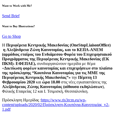
Want to Work with Me?
Send Brief
Want to Buy Illustrations?
Go to Shop
Η
Περιφέρεια Κεντρικής Μακεδονίας (OneStopLiaisonOffice)
η
Αλεξάνδρεια Ζώνη Καινοτομίας, και το ΚΕΠΑ-ΑΝΕΜ
(αρμόδιος εταίρος του Ενδιάμεσου Φορέα του Επιχειρησιακού
Προγράμματος της Περιφέρειας Κεντρικής Μακεδονίας (ΕΚ
ΠΚΜ)- ΕΦΕΠΑΕ),
συνδιοργανώνουν ημερίδα με θέμα
«
Δικτύωση φορέων καινοτομίας και επιχειρήσεων στο πλαίσιο
της πρόσκλησης “Κουπόνια Καινοτομίας για τις ΜΜΕ της
Περιφέρειας Κεντρικής Μακεδονίας”»
την
Πέμπτη 13
Φεβρουαρίου 2020
και
ώρα 18.00
στις νέες εγκαταστάσεις της
Αλεξάνδρειας Ζώνης Καινοτομίας (αίθουσα εκδηλώσεων
),
Φιλικής Εταιρείας 12 και Ι. Τσιμισκή, Θεσσαλονίκη.
Πρόσκληση Ημερίδας :
https://www.ris3rcm.eu/wp-
content/uploads/2020/02/Πρόσκληση-Κουπόνια-Καινοτομίας_v2-
1.pdf