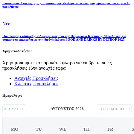
Καινοτομία: Στην αιχμή της πρωτοπορίας startups, πανεπιστήμια, ερευνητικά κέντρα – Οι
προκλήσεις
Νέα
Πρόσκληση εκδήλωσης ενδιαφέροντος από την Περιφέρεια Κεντρικής Μακεδονίας για
συμμετοχή επιχειρήσεων στη διεθνή έκθεση FOOD AND DRINKS BY DETROP 2025
Χρηματοδοτήσεις
Χρησιμοποιήστε το παρακάτω φίλτρο για να βρείτε ποιες
προσκλήσεις είναι ανοιχτές τώρα
Ανοιχτές Προσκλήσεις
Κλειστές Προσκλήσεις
Ημερολόγιο
ΑΎΓΟΥΣΤΟΣ 2026
ΙΟΎΛΙΟΣ
ΣΕΠΤΈΜΒΡΙΟΣ
MO
TU
WE
TH
FR