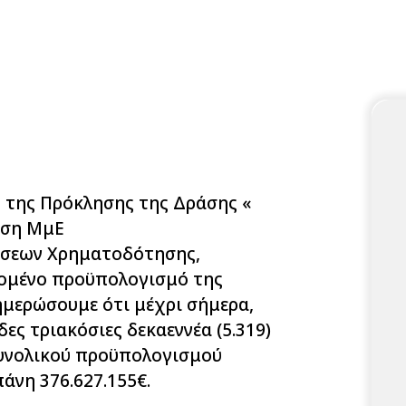
ς της Πρόκλησης της Δράσης «
υση ΜμΕ
τήσεων Χρηματοδότησης,
ομένο προϋπολογισμό της
ημερώσουμε ότι μέχρι σήμερα,
ες τριακόσιες δεκαεννέα (5.319)
υνολικού προϋπολογισμού
άνη 376.627.155€.