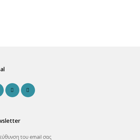
al
sletter