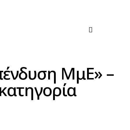
πένδυση ΜμΕ» –
 κατηγορία