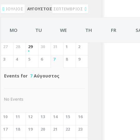
ΑΎΓΟΥΣΤΟΣ 2026
ΙΟΎΛΙΟΣ
ΣΕΠΤΈΜΒΡΙΟΣ
MO
TU
WE
TH
FR
S
27
28
29
30
31
1
2
3
4
5
6
7
8
9
Events for
7
Αύγουστος
No Events
10
11
12
13
14
15
16
17
18
19
20
21
22
23