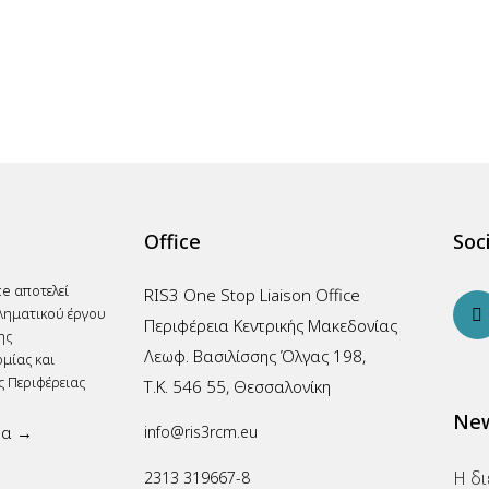
Office
Soci
ce αποτελεί
RIS3 One Stop Liaison Office
ληματικού έργου
Περιφέρεια Κεντρικής Μακεδονίας
ης
Λεωφ. Βασιλίσσης Όλγας 198,
μίας και
ς Περιφέρειας
Τ.Κ. 546 55, Θεσσαλονίκη
New
ρα →
info@ris3rcm.eu
2313 319667-8