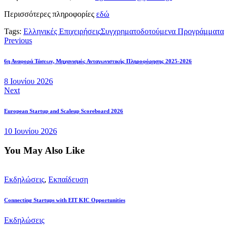
Περισσότερες πληροφορίες
εδώ
Tags:
Ελληνικές Επιχειρήσεις
Συγχρηματοδοτούμενα Προγράμματα
Πλοήγηση
Previous
άρθρων
6η Αναφορά Τάσεων, Μηχανισμός Ανταγωνιστικής Πληροφόρησης 2025-2026
8 Ιουνίου 2026
Next
European Startup and Scaleup Scoreboard 2026
10 Ιουνίου 2026
You May Also Like
Εκδηλώσεις
,
Εκπαίδευση
Connecting Startups with EIT KIC Opportunities
Εκδηλώσεις