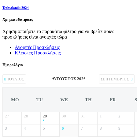
Techsaloniki 2024
Χρηματοδοτήσεις
Χρησιμοποιήστε το παρακάτω φίλτρο για να βρείτε ποιες
προσκλήσεις είναι ανοιχτές τώρα
Ανοιχτές Προσκλήσεις
Κλειστές Προσκλήσεις
Ημερολόγιο
ΑΎΓΟΥΣΤΟΣ 2026
ΙΟΎΛΙΟΣ
ΣΕΠΤΈΜΒΡΙΟΣ
MO
TU
WE
TH
FR
27
28
29
30
31
1
2
3
4
5
6
7
8
9