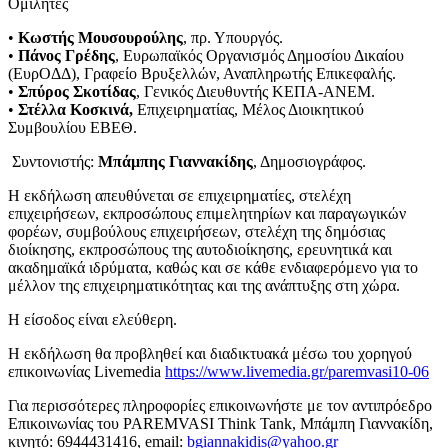
Ομιλητές
•
Κωστής Μουσουρούλης
, πρ. Υπουργός.
•
Πάνος Γρέδης
, Ευρωπαϊκός Οργανισμός Δημοσίου Δικαίου
(ΕυρΟΔΔ), Γραφείο Βρυξελλών, Αναπληρωτής Επικεφαλής.
•
Σπύρος Σκοτίδας
, Γενικός Διευθυντής ΚΕΠΑ-ΑΝΕΜ.
•
Στέλλα Κοσκινά,
Επιχειρηματίας, Μέλος Διοικητικού
Συμβουλίου ΕΒΕΘ.
Συντονιστής:
Μπάμπης Γιαννακίδης
, Δημοσιογράφος.
Η εκδήλωση απευθύνεται σε επιχειρηματίες, στελέχη
επιχειρήσεων, εκπροσώπους επιμελητηρίων και παραγωγικών
φορέων, συμβούλους επιχειρήσεων, στελέχη της δημόσιας
διοίκησης, εκπροσώπους της αυτοδιοίκησης, ερευνητικά και
ακαδημαϊκά ιδρύματα, καθώς και σε κάθε ενδιαφερόμενο για το
μέλλον της επιχειρηματικότητας και της ανάπτυξης στη χώρα.
H είσοδος είναι ελεύθερη.
Η εκδήλωση θα προβληθεί και διαδικτυακά μέσω του χορηγού
επικοινωνίας Livemedia
https://www.livemedia.gr/paremvasi10-06
Για περισσότερες πληροφορίες επικοινωνήστε με τον αντιπρόεδρο
Επικοινωνίας του PAREMVASI Think Tank, Μπάμπη Γιαννακίδη,
κινητό: 6944431416, email:
bgiannakidis@yahoo.gr