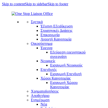
Skip to content
Skip to sidebar
Skip to footer
Σχετικά
Έξυπνη Εξειδίκευση
Στρατηγικές Δράσεις
Επικοινωνία
Ανοιχτή Καινοτομία
Οικοσύστημα
Έρευνα
Εξεύρεση ερευνητικού
συνεργάτη
Νεοφυείς
Εισαγωγή Νεοφυούς
Επενδυτές
Εισαγωγή Επενδυτή
Χώροι Καινοτομίας
Εισαγωγή Χώρου
Καινοτομίας
Χρηματοδοτήσεις
Αποθετήριο
Ενημέρωση
Νέα