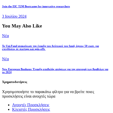
Join the EIC T2M Bootcamp for innovative researchers
3 Ιουλίου 2024
You May Also Like
Νέα
Το Uni.Fund ανακοίνωσε την έναρξη του δεύτερού του fund, ύψους 50 εκατ. για
επενδύσεις σε startups και spin-offs
Νέα
New European Bauhaus: Έναρξη υποβολής αιτήσεων για την απονομή των βραβείων για
το 2024
Χρηματοδοτήσεις
Χρησιμοποιήστε το παρακάτω φίλτρο για να βρείτε ποιες
προσκλήσεις είναι ανοιχτές τώρα
Ανοιχτές Προσκλήσεις
Κλειστές Προσκλήσεις