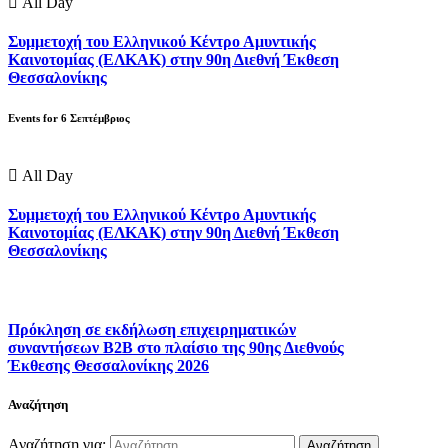
All Day
Συμμετοχή του Ελληνικού Κέντρο Αμυντικής
Καινοτομίας (ΕΛΚΑΚ) στην 90η Διεθνή Έκθεση
Θεσσαλονίκης
Events for
6
Σεπτέμβριος
All Day
Συμμετοχή του Ελληνικού Κέντρο Αμυντικής
Καινοτομίας (ΕΛΚΑΚ) στην 90η Διεθνή Έκθεση
Θεσσαλονίκης
Πρόκληση σε εκδήλωση επιχειρηματικών
συναντήσεων B2B στο πλαίσιο της 90ης Διεθνούς
Έκθεσης Θεσσαλονίκης 2026
Αναζήτηση
Αναζήτηση για: