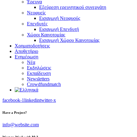
Έρευνα
Εξεύρεση ερευνητικού συνεργάτη
Νεοφυείς
Εισαγωγή Νεοφυούς
Επενδυτές
Εισαγωγή Επενδυτή
Χώροι Καινοτομίας
Εισαγωγή Χώρου Καινοτομίας
Χρηματοδοτήσεις
Αποθετήριο
Ενημέρωση
Νέα
Εκδηλώσεις
Εκπαίδευση
Newsletters
Crowdfundmatch
facebook-1
linkedin
twitter-x
Have a Project?
info@website.com
Want to Work with Me?