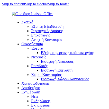
Skip to content
Skip to sidebar
Skip to footer
Σχετικά
Έξυπνη Εξειδίκευση
Στρατηγικές Δράσεις
Επικοινωνία
Ανοιχτή Καινοτομία
Οικοσύστημα
Έρευνα
Εξεύρεση ερευνητικού συνεργάτη
Νεοφυείς
Εισαγωγή Νεοφυούς
Επενδυτές
Εισαγωγή Επενδυτή
Χώροι Καινοτομίας
Εισαγωγή Χώρου Καινοτομίας
Χρηματοδοτήσεις
Αποθετήριο
Ενημέρωση
Νέα
Εκδηλώσεις
Εκπαίδευση