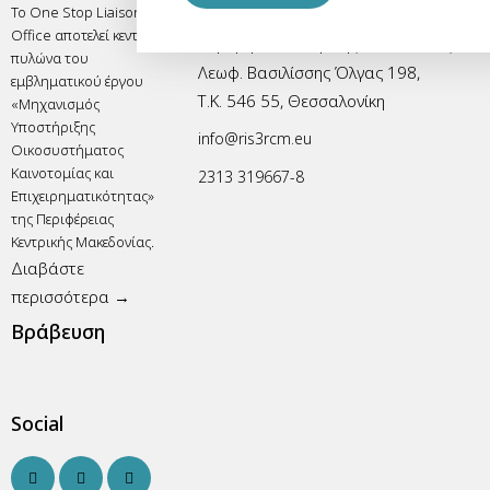
Το One Stop Liaison
RIS3 One Stop Liaison Office
Office αποτελεί κεντρικό
Περιφέρεια Κεντρικής Μακεδονίας
πυλώνα του
Λεωφ. Βασιλίσσης Όλγας 198,
εμβληματικού έργου
Τ.Κ. 546 55, Θεσσαλονίκη
«Μηχανισμός
Υποστήριξης
info@ris3rcm.eu
Οικοσυστήματος
Καινοτομίας και
2313 319667-8
Επιχειρηματικότητας»
της Περιφέρειας
Κεντρικής Μακεδονίας.
Διαβάστε
περισσότερα →
Βράβευση
Social