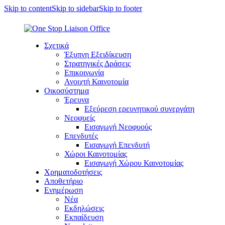
Skip to content
Skip to sidebar
Skip to footer
Σχετικά
Έξυπνη Εξειδίκευση
Στρατηγικές Δράσεις
Επικοινωνία
Ανοιχτή Καινοτομία
Οικοσύστημα
Έρευνα
Εξεύρεση ερευνητικού συνεργάτη
Νεοφυείς
Εισαγωγή Νεοφυούς
Επενδυτές
Εισαγωγή Επενδυτή
Χώροι Καινοτομίας
Εισαγωγή Χώρου Καινοτομίας
Χρηματοδοτήσεις
Αποθετήριο
Ενημέρωση
Νέα
Εκδηλώσεις
Εκπαίδευση