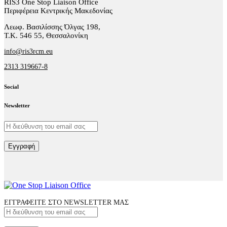
RIS3 One Stop Liaison Office
Περιφέρεια Κεντρικής Μακεδονίας
Λεωφ. Βασιλίσσης Όλγας 198,
Τ.Κ. 546 55, Θεσσαλονίκη
info@ris3rcm.eu
2313 319667-8
Social
facebook-
linkedin
twitter-
Newsletter
1
x
Εγγραφή
ΕΓΓΡΑΦΕΙΤΕ ΣΤΟ NEWSLETTER ΜΑΣ