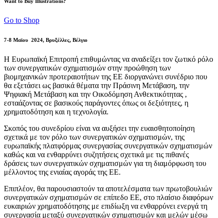
Want to Buy Illustrations?
Go to Shop
7-8 Μαϊου 2024, Βρυξέλλες, Βέλγιο
Η Ευρωπαϊκή Επιτροπή επιθυμώντας να αναδείξει τον ζωτικό ρόλο
των συνεργατικών σχηματισμών στην προώθηση των
βιομηχανικών προτεραιοτήτων της ΕΕ διοργανώνει συνέδριο που
θα εξετάσει ως βασικά θέματα την Πράσινη Μετάβαση, την
Ψηφιακή Μετάβαση και την Οικοδόμηση Ανθεκτικότητας ,
εσταάζοντας σε βασικούς παράγοντες όπως οι δεξιότητες, η
χρηματοδότηση και η τεχνολογία.
Σκοπός του συνεδρίου είναι να αυξήσει την ευαισθητοποίηση
σχετικά με τον ρόλο των συνεργατικών σχηματισμών, της
ευρωπαϊκής πλατφόρμας συνεργασίας συνεργατικών σχηματισμών
καθώς και να ενθαρρύνει συζητήσεις σχετικά με τις πιθανές
δράσεις των συνεργατικών σχηματισμών για τη διαμόρφωση του
μέλλοντος της ενιαίας αγοράς της ΕΕ.
Επιπλέον, θα παρουσιαστούν τα αποτελέσματα των πρωτοβουλιών
συνεργατικών σχηματισμών σε επίπεδο ΕΕ, στο πλαίσιο διαφόρων
ευκαιριών χρηματοδότησης με επιδίωξη να ενθαρρύνει ενεργά τη
συνεργασία μεταξύ συνεργατικών σχηματισμών και μελών μέσω