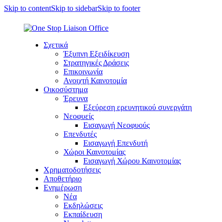
Skip to content
Skip to sidebar
Skip to footer
Σχετικά
Έξυπνη Εξειδίκευση
Στρατηγικές Δράσεις
Επικοινωνία
Ανοιχτή Καινοτομία
Οικοσύστημα
Έρευνα
Εξεύρεση ερευνητικού συνεργάτη
Νεοφυείς
Εισαγωγή Νεοφυούς
Επενδυτές
Εισαγωγή Επενδυτή
Χώροι Καινοτομίας
Εισαγωγή Χώρου Καινοτομίας
Χρηματοδοτήσεις
Αποθετήριο
Ενημέρωση
Νέα
Εκδηλώσεις
Εκπαίδευση