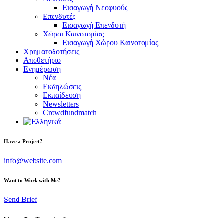
Εισαγωγή Νεοφυούς
Επενδυτές
Εισαγωγή Επενδυτή
Χώροι Καινοτομίας
Εισαγωγή Χώρου Καινοτομίας
Χρηματοδοτήσεις
Αποθετήριο
Ενημέρωση
Νέα
Εκδηλώσεις
Εκπαίδευση
Newsletters
Crowdfundmatch
facebook-
linkedin
twitter-
Have a Project?
1
x
info@website.com
Want to Work with Me?
Send Brief