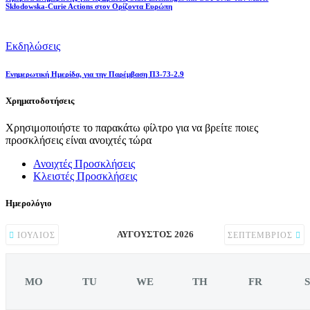
Skłodowska-Curie Actions στον Ορίζοντα Ευρώπη
Εκδηλώσεις
Ενημερωτική Ημερίδα, για την Παρέμβαση Π3-73-2.9
Χρηματοδοτήσεις
Χρησιμοποιήστε το παρακάτω φίλτρο για να βρείτε ποιες
προσκλήσεις είναι ανοιχτές τώρα
Ανοιχτές Προσκλήσεις
Κλειστές Προσκλήσεις
Ημερολόγιο
ΑΎΓΟΥΣΤΟΣ 2026
ΙΟΎΛΙΟΣ
ΣΕΠΤΈΜΒΡΙΟΣ
MO
TU
WE
TH
FR