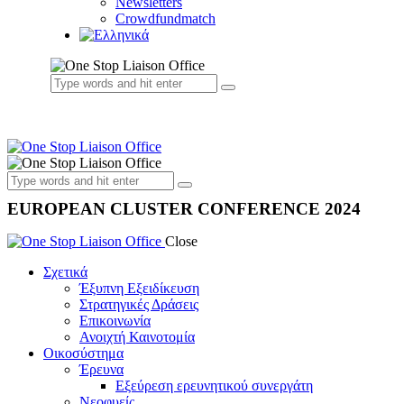
Newsletters
Crowdfundmatch
EUROPEAN CLUSTER CONFERENCE 2024
Close
Σχετικά
Έξυπνη Εξειδίκευση
Στρατηγικές Δράσεις
Επικοινωνία
Ανοιχτή Καινοτομία
Οικοσύστημα
Έρευνα
Εξεύρεση ερευνητικού συνεργάτη
Νεοφυείς