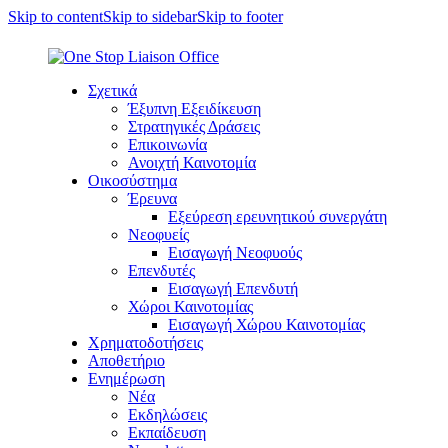
Skip to content
Skip to sidebar
Skip to footer
Σχετικά
Έξυπνη Εξειδίκευση
Στρατηγικές Δράσεις
Επικοινωνία
Ανοιχτή Καινοτομία
Οικοσύστημα
Έρευνα
Εξεύρεση ερευνητικού συνεργάτη
Νεοφυείς
Εισαγωγή Νεοφυούς
Επενδυτές
Εισαγωγή Επενδυτή
Χώροι Καινοτομίας
Εισαγωγή Χώρου Καινοτομίας
Χρηματοδοτήσεις
Αποθετήριο
Ενημέρωση
Νέα
Εκδηλώσεις
Εκπαίδευση