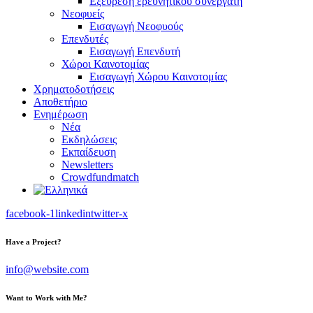
Εξεύρεση ερευνητικού συνεργάτη
Νεοφυείς
Εισαγωγή Νεοφυούς
Επενδυτές
Εισαγωγή Επενδυτή
Χώροι Καινοτομίας
Εισαγωγή Χώρου Καινοτομίας
Χρηματοδοτήσεις
Αποθετήριο
Ενημέρωση
Νέα
Εκδηλώσεις
Εκπαίδευση
Newsletters
Crowdfundmatch
facebook-1
linkedin
twitter-x
Have a Project?
info@website.com
Want to Work with Me?