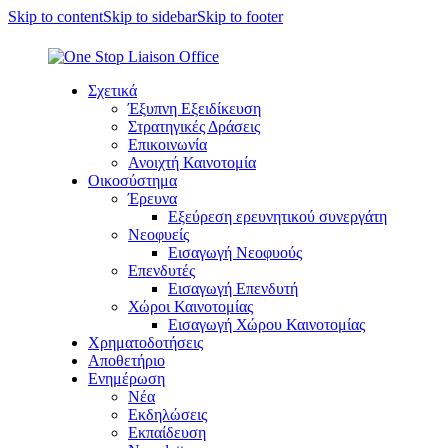
Skip to content
Skip to sidebar
Skip to footer
Σχετικά
Έξυπνη Εξειδίκευση
Στρατηγικές Δράσεις
Επικοινωνία
Ανοιχτή Καινοτομία
Οικοσύστημα
Έρευνα
Εξεύρεση ερευνητικού συνεργάτη
Νεοφυείς
Εισαγωγή Νεοφυούς
Επενδυτές
Εισαγωγή Επενδυτή
Χώροι Καινοτομίας
Εισαγωγή Χώρου Καινοτομίας
Χρηματοδοτήσεις
Αποθετήριο
Ενημέρωση
Νέα
Εκδηλώσεις
Εκπαίδευση