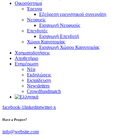
Οικοσύστημα
Έρευνα
Εξεύρεση ερευνητικού συνεργάτη
Νεοφυείς
Εισαγωγή Νεοφυούς
Επενδυτές
Εισαγωγή Επενδυτή
Χώροι Καινοτομίας
Εισαγωγή Χώρου Καινοτομίας
Χρηματοδοτήσεις
Αποθετήριο
Ενημέρωση
Νέα
Εκδηλώσεις
Εκπαίδευση
Newsletters
Crowdfundmatch
facebook-1
linkedin
twitter-x
Have a Project?
info@website.com