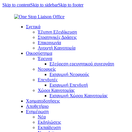
Skip to content
Skip to sidebar
Skip to footer
Σχετικά
Έξυπνη Εξειδίκευση
Στρατηγικές Δράσεις
Επικοινωνία
Ανοιχτή Καινοτομία
Οικοσύστημα
Έρευνα
Εξεύρεση ερευνητικού συνεργάτη
Νεοφυείς
Εισαγωγή Νεοφυούς
Επενδυτές
Εισαγωγή Επενδυτή
Χώροι Καινοτομίας
Εισαγωγή Χώρου Καινοτομίας
Χρηματοδοτήσεις
Αποθετήριο
Ενημέρωση
Νέα
Εκδηλώσεις
Εκπαίδευση