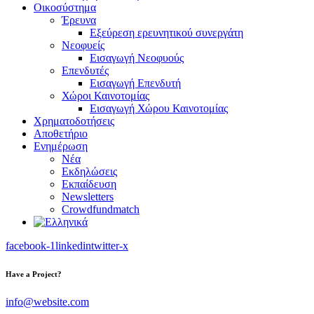
Οικοσύστημα
Έρευνα
Εξεύρεση ερευνητικού συνεργάτη
Νεοφυείς
Εισαγωγή Νεοφυούς
Επενδυτές
Εισαγωγή Επενδυτή
Χώροι Καινοτομίας
Εισαγωγή Χώρου Καινοτομίας
Χρηματοδοτήσεις
Αποθετήριο
Ενημέρωση
Νέα
Εκδηλώσεις
Εκπαίδευση
Newsletters
Crowdfundmatch
facebook-1
linkedin
twitter-x
Have a Project?
info@website.com