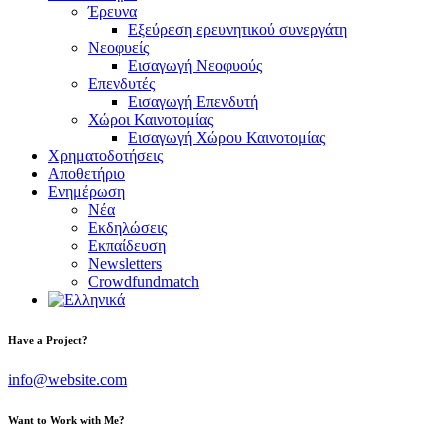
Έρευνα
Εξεύρεση ερευνητικού συνεργάτη
Νεοφυείς
Εισαγωγή Νεοφυούς
Επενδυτές
Εισαγωγή Επενδυτή
Χώροι Καινοτομίας
Εισαγωγή Χώρου Καινοτομίας
Χρηματοδοτήσεις
Αποθετήριο
Ενημέρωση
Νέα
Εκδηλώσεις
Εκπαίδευση
Newsletters
Crowdfundmatch
Have a Project?
info@website.com
Want to Work with Me?