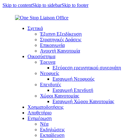
Skip to content
Skip to sidebar
Skip to footer
Σχετικά
Έξυπνη Εξειδίκευση
Στρατηγικές Δράσεις
Επικοινωνία
Ανοιχτή Καινοτομία
Οικοσύστημα
Έρευνα
Εξεύρεση ερευνητικού συνεργάτη
Νεοφυείς
Εισαγωγή Νεοφυούς
Επενδυτές
Εισαγωγή Επενδυτή
Χώροι Καινοτομίας
Εισαγωγή Χώρου Καινοτομίας
Χρηματοδοτήσεις
Αποθετήριο
Ενημέρωση
Νέα
Εκδηλώσεις
Εκπαίδευση