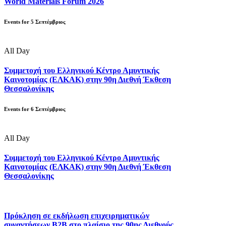
World Materials Forum 2026
Events for
5
Σεπτέμβριος
All Day
Συμμετοχή του Ελληνικού Κέντρο Αμυντικής
Καινοτομίας (ΕΛΚΑΚ) στην 90η Διεθνή Έκθεση
Θεσσαλονίκης
Events for
6
Σεπτέμβριος
All Day
Συμμετοχή του Ελληνικού Κέντρο Αμυντικής
Καινοτομίας (ΕΛΚΑΚ) στην 90η Διεθνή Έκθεση
Θεσσαλονίκης
Πρόκληση σε εκδήλωση επιχειρηματικών
συναντήσεων B2B στο πλαίσιο της 90ης Διεθνούς