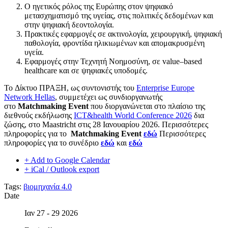
Ο ηγετικός ρόλος της Ευρώπης στον ψηφιακό
μετασχηματισμό της υγείας, στις πολιτικές δεδομένων και
στην ψηφιακή δεοντολογία.
Πρακτικές εφαρμογές σε ακτινολογία, χειρουργική, ψηφιακή
παθολογία, φροντίδα ηλικιωμένων και απομακρυσμένη
υγεία.
Εφαρμογές στην Τεχνητή Νοημοσύνη, σε value–based
healthcare και σε ψηφιακές υποδομές.
Το Δίκτυο ΠΡΑΞΗ, ως συντονιστής του
Enterprise Europe
Network Hellas
, συμμετέχει ως συνδιοργανωτής
στο
Μatchmaking Event
που διοργανώνεται στο πλαίσιο της
διεθνούς εκδήλωσης
ICT&health World Conference 2026
δια
ζώσης, στο Maastricht στις 28 Ιανουαρίου 2026. Περισσότερες
πληροφορίες για το
Μatchmaking Event
εδώ
Περισσότερες
πληροφορίες για το συνέδριο
εδώ
και
εδώ
+ Add to Google Calendar
+ iCal / Outlook export
Tags:
βιομηχανία 4.0
Date
Ιαν 27 - 29 2026