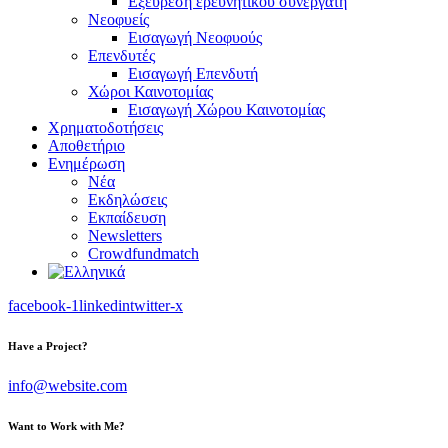
Εξεύρεση ερευνητικού συνεργάτη
Νεοφυείς
Εισαγωγή Νεοφυούς
Επενδυτές
Εισαγωγή Επενδυτή
Χώροι Καινοτομίας
Εισαγωγή Χώρου Καινοτομίας
Χρηματοδοτήσεις
Αποθετήριο
Ενημέρωση
Νέα
Εκδηλώσεις
Εκπαίδευση
Newsletters
Crowdfundmatch
facebook-1
linkedin
twitter-x
Have a Project?
info@website.com
Want to Work with Me?