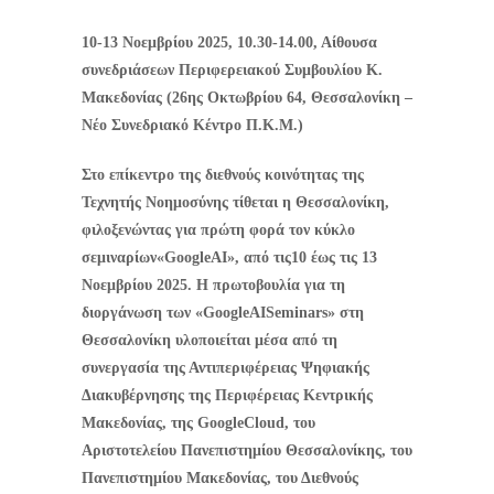
10-13 Νοεμβρίου 2025,
10.30-14.00, Αίθουσα
συνεδριάσεων Περιφερειακού Συμβουλίου Κ.
Μακεδονίας (26ης Οκτωβρίου 64, Θεσσαλονίκη –
Νέο Συνεδριακό Κέντρο Π.Κ.Μ.)
Στο επίκεντρο της διεθνούς κοινότητας της
Τεχνητής Νοημοσύνης τίθεται η Θεσσαλονίκη,
φιλοξενώντας για πρώτη φορά τον κύκλο
σεμιναρίων
«
Google
AI
», από τις
10 έως τις 13
Νοεμβρίου 2025. Η πρωτοβουλία για τη
διοργάνωση των «
Google
AI
Seminars
» στη
Θεσσαλονίκη υλοποιείται μέσα από τη
συνεργασία της Αντιπεριφέρειας Ψηφιακής
Διακυβέρνησης της Περιφέρειας Κεντρικής
Μακεδονίας, της
Google
Cloud
, του
Αριστοτελείου Πανεπιστημίου Θεσσαλονίκης, του
Πανεπιστημίου Μακεδονίας, του Διεθνούς