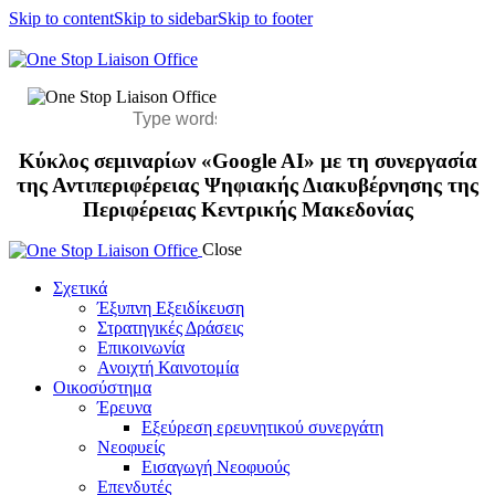
Skip to content
Skip to sidebar
Skip to footer
Κύκλος σεμιναρίων «Google AI» με τη συνεργασία
της Αντιπεριφέρειας Ψηφιακής Διακυβέρνησης της
Περιφέρειας Κεντρικής Μακεδονίας
Close
Σχετικά
Έξυπνη Εξειδίκευση
Στρατηγικές Δράσεις
Επικοινωνία
Ανοιχτή Καινοτομία
Οικοσύστημα
Έρευνα
Εξεύρεση ερευνητικού συνεργάτη
Νεοφυείς
Εισαγωγή Νεοφυούς
Επενδυτές