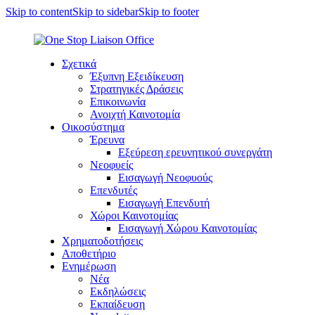
Skip to content
Skip to sidebar
Skip to footer
Σχετικά
Έξυπνη Εξειδίκευση
Στρατηγικές Δράσεις
Επικοινωνία
Ανοιχτή Καινοτομία
Οικοσύστημα
Έρευνα
Εξεύρεση ερευνητικού συνεργάτη
Νεοφυείς
Εισαγωγή Νεοφυούς
Επενδυτές
Εισαγωγή Επενδυτή
Χώροι Καινοτομίας
Εισαγωγή Χώρου Καινοτομίας
Χρηματοδοτήσεις
Αποθετήριο
Ενημέρωση
Νέα
Εκδηλώσεις
Εκπαίδευση