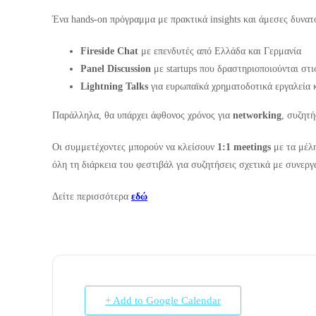
Ένα hands‑on πρόγραμμα με πρακτικά insights και άμεσες δυνατ
Fireside
Chat
με επενδυτές από Ελλάδα και Γερμανία
Panel
Discussion
με startups που δραστηριοποιούνται στι
Lightning
Talks
για ευρωπαϊκά χρηματοδοτικά εργαλεία κ
Παράλληλα, θα υπάρχει άφθονος χρόνος για
networking
, συζητ
Οι συμμετέχοντες μπορούν να κλείσουν
1:1 meetings
με τα μέλ
όλη τη διάρκεια του φεστιβάλ για συζητήσεις σχετικά με συνεργ
Δείτε περισσότερα
εδώ
+ Add to Google Calendar