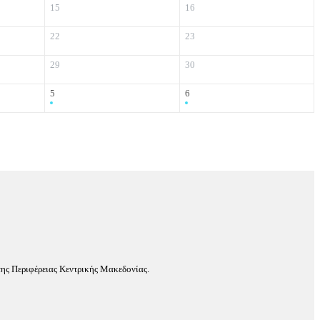
15
16
22
23
29
30
5
6
ης Περιφέρειας Κεντρικής Μακεδονίας.