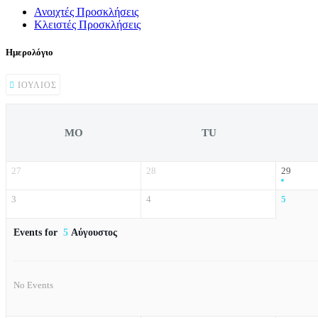
Ανοιχτές Προσκλήσεις
Κλειστές Προσκλήσεις
Ημερολόγιο
ΙΟΎΛΙΟΣ
MO
TU
27
28
29
3
4
5
Events for
5
Αύγουστος
No Events