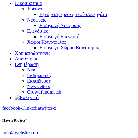
Οικοσύστημα
Έρευνα
Εξεύρεση ερευνητικού συνεργάτη
Νεοφυείς
Εισαγωγή Νεοφυούς
Επενδυτές
Εισαγωγή Επενδυτή
Χώροι Καινοτομίας
Εισαγωγή Χώρου Καινοτομίας
Χρηματοδοτήσεις
Αποθετήριο
Ενημέρωση
Νέα
Εκδηλώσεις
Εκπαίδευση
Newsletters
Crowdfundmatch
facebook-1
linkedin
twitter-x
Have a Project?
info@website.com