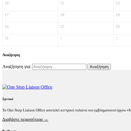
10
11
12
17
18
19
24
25
26
31
1
2
Αναζήτηση
Αναζήτηση για:
Σχετικά
Το One Stop Liaison Office αποτελεί κεντρικό πυλώνα του εμβληματικού έργου 
Διαβάστε περισσότερα →