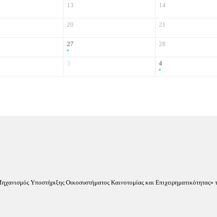
13
14
20
21
27
28
3
4
«Μηχανισμός Υποστήριξης Οικοσυστήματος Καινοτομίας και Επιχειρηματικότητας» τ