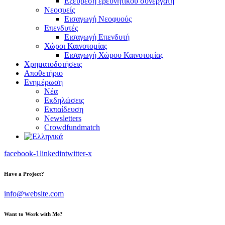
Εξεύρεση ερευνητικού συνεργάτη
Νεοφυείς
Εισαγωγή Νεοφυούς
Επενδυτές
Εισαγωγή Επενδυτή
Χώροι Καινοτομίας
Εισαγωγή Χώρου Καινοτομίας
Χρηματοδοτήσεις
Αποθετήριο
Ενημέρωση
Νέα
Εκδηλώσεις
Εκπαίδευση
Newsletters
Crowdfundmatch
facebook-1
linkedin
twitter-x
Have a Project?
info@website.com
Want to Work with Me?