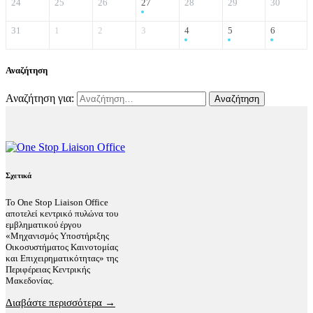
24
25
26
27
28
29
30
31
1
2
3
4
5
6
Αναζήτηση
Αναζήτηση για:
Σχετικά
Το One Stop Liaison Office
αποτελεί κεντρικό πυλώνα του
εμβληματικού έργου
«Μηχανισμός Υποστήριξης
Οικοσυστήματος Καινοτομίας
και Επιχειρηματικότητας» της
Περιφέρειας Κεντρικής
Μακεδονίας.
Διαβάστε περισσότερα →