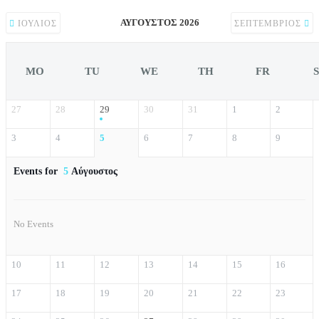
ΑΎΓΟΥΣΤΟΣ 2026
ΙΟΎΛΙΟΣ
ΣΕΠΤΈΜΒΡΙΟΣ
MO
TU
WE
TH
FR
27
28
29
30
31
1
2
3
4
5
6
7
8
9
Events for
5
Αύγουστος
No Events
10
11
12
13
14
15
16
17
18
19
20
21
22
23