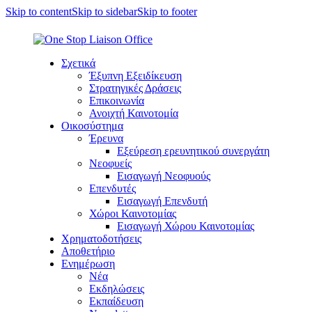
Skip to content
Skip to sidebar
Skip to footer
Σχετικά
Έξυπνη Εξειδίκευση
Στρατηγικές Δράσεις
Επικοινωνία
Ανοιχτή Καινοτομία
Οικοσύστημα
Έρευνα
Εξεύρεση ερευνητικού συνεργάτη
Νεοφυείς
Εισαγωγή Νεοφυούς
Επενδυτές
Εισαγωγή Επενδυτή
Χώροι Καινοτομίας
Εισαγωγή Χώρου Καινοτομίας
Χρηματοδοτήσεις
Αποθετήριο
Ενημέρωση
Νέα
Εκδηλώσεις
Εκπαίδευση