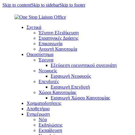
Skip to content
Skip to sidebar
Skip to footer
Σχετικά
Έξυπνη Εξειδίκευση
Στρατηγικές Δράσεις
Επικοινωνία
Ανοιχτή Καινοτομία
Οικοσύστημα
Έρευνα
Εξεύρεση ερευνητικού συνεργάτη
Νεοφυείς
Εισαγωγή Νεοφυούς
Επενδυτές
Εισαγωγή Επενδυτή
Χώροι Καινοτομίας
Εισαγωγή Χώρου Καινοτομίας
Χρηματοδοτήσεις
Αποθετήριο
Ενημέρωση
Νέα
Εκδηλώσεις
Εκπαίδευση