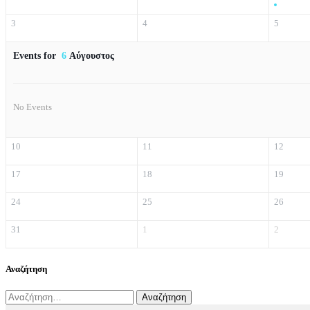
3
4
5
Events for
6
Αύγουστος
No Events
10
11
12
17
18
19
24
25
26
31
1
2
Αναζήτηση
Αναζήτηση
για: