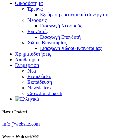
Οικοσύστημα
Έρευνα
Εξεύρεση ερευνητικού συνεργάτη
Νεοφυείς
Εισαγωγή Νεοφυούς
Επενδυτές
Εισαγωγή Επενδυτή
Χώροι Καινοτομίας
Εισαγωγή Χώρου Καινοτομίας
Χρηματοδοτήσεις
Αποθετήριο
Ενημέρωση
Νέα
Εκδηλώσεις
Εκπαίδευση
Newsletters
Crowdfundmatch
facebook-
linkedin
twitter-
Have a Project?
1
x
info@website.com
Want to Work with Me?