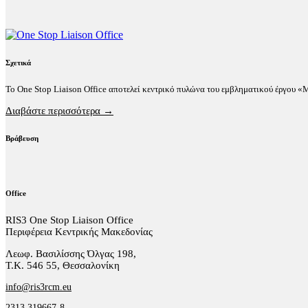
Σχετικά
Το One Stop Liaison Office αποτελεί κεντρικό πυλώνα του εμβληματικού έργου 
Διαβάστε περισσότερα →
Βράβευση
Office
RIS3 One Stop Liaison Office
Περιφέρεια Κεντρικής Μακεδονίας
Λεωφ. Βασιλίσσης Όλγας 198,
Τ.Κ. 546 55, Θεσσαλονίκη
info@ris3rcm.eu
2313 319667-8