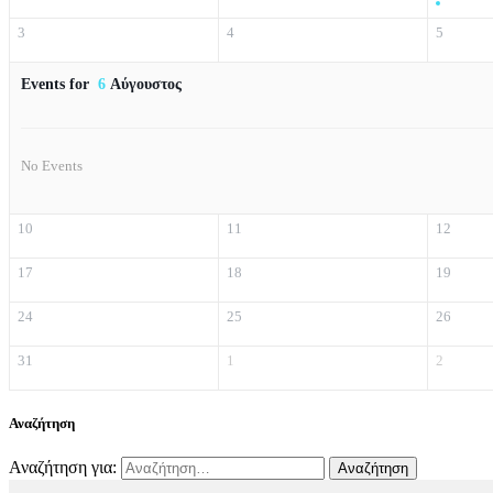
3
4
5
Events for
6
Αύγουστος
No Events
10
11
12
17
18
19
24
25
26
31
1
2
Αναζήτηση
Αναζήτηση για: