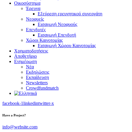
Οικοσύστημα
Έρευνα
Εξεύρεση ερευνητικού συνεργάτη
Νεοφυείς
Εισαγωγή Νεοφυούς
Επενδυτές
Εισαγωγή Επενδυτή
Χώροι Καινοτομίας
Εισαγωγή Χώρου Καινοτομίας
Χρηματοδοτήσεις
Αποθετήριο
Ενημέρωση
Νέα
Εκδηλώσεις
Εκπαίδευση
Newsletters
Crowdfundmatch
facebook-1
linkedin
twitter-x
Have a Project?
info@website.com