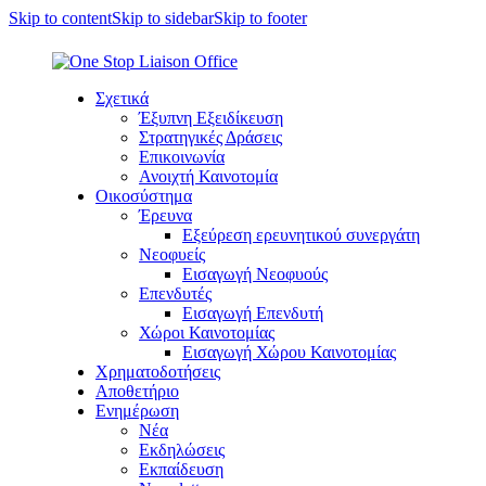
Skip to content
Skip to sidebar
Skip to footer
Σχετικά
Έξυπνη Εξειδίκευση
Στρατηγικές Δράσεις
Επικοινωνία
Ανοιχτή Καινοτομία
Οικοσύστημα
Έρευνα
Εξεύρεση ερευνητικού συνεργάτη
Νεοφυείς
Εισαγωγή Νεοφυούς
Επενδυτές
Εισαγωγή Επενδυτή
Χώροι Καινοτομίας
Εισαγωγή Χώρου Καινοτομίας
Χρηματοδοτήσεις
Αποθετήριο
Ενημέρωση
Νέα
Εκδηλώσεις
Εκπαίδευση