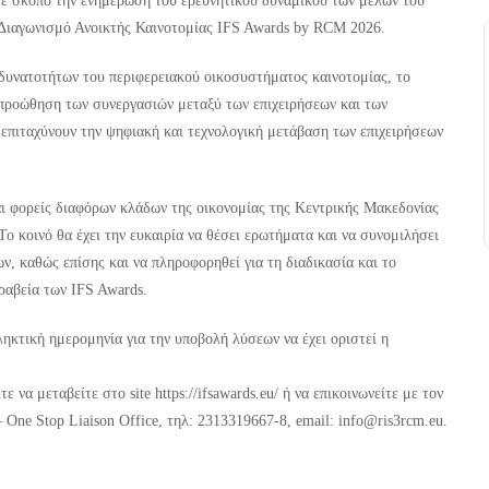
με σκοπό την ενημέρωση του ερευνητικού δυναμικού των μελών του
αγωνισμό Ανοικτής Καινοτομίας IFS Awards by RCM 2026.
 δυνατοτήτων του περιφερειακού οικοσυστήματος καινοτομίας, το
 προώθηση των συνεργασιών μεταξύ των επιχειρήσεων και των
 επιταχύνουν την ψηφιακή και τεχνολογική μετάβαση των επιχειρήσεων
αι φορείς διαφόρων κλάδων της οικονομίας της Κεντρικής Μακεδονίας
ο κοινό θα έχει την ευκαιρία να θέσει ερωτήματα και να συνομιλήσει
, καθώς επίσης και να πληροφορηθεί για τη διαδικασία και το
ραβεία των IFS Awards.
ληκτική ημερομηνία για την υποβολή λύσεων να έχει οριστεί η
να μεταβείτε στο site https://ifsawards.eu/ ή να επικοινωνείτε με τον
One Stop Liaison Office, τηλ: 2313319667-8, email: info@ris3rcm.eu.