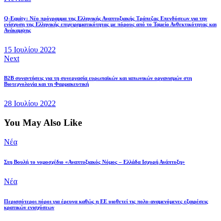
Q-Equity: Νέο πρόγραμμα της Ελληνικής Αναπτυξιακής Τράπεζας Επενδύσεων για την
ενίσχυση της Ελληνικής επιχειρηματικότητας με πόρους από το Ταμείο Ανθεκτικότητας και
Ανάκαμψης
15 Ιουλίου 2022
Next
B2B συναντήσεις για τη συνεργασία ευρωπαϊκών και ιαπωνικών οργανισμών στη
Βιοτεχνολογία και τη Φαρμακευτική
28 Ιουλίου 2022
You May Also Like
Νέα
Στη Βουλή το νομοσχέδιο «Αναπτυξιακός Νόμος – Ελλάδα Ισχυρή Ανάπτυξη»
Νέα
Περισσότεροι πόροι για έρευνα καθώς η ΕΕ υιοθετεί τις πολυ-αναμενόμενες εξαιρέσεις
κρατικών ενισχύσεων