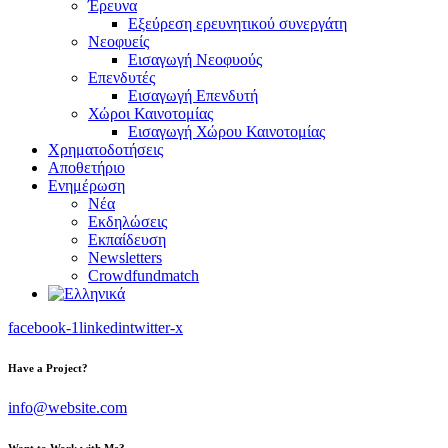
Έρευνα
Εξεύρεση ερευνητικού συνεργάτη
Νεοφυείς
Εισαγωγή Νεοφυούς
Επενδυτές
Εισαγωγή Επενδυτή
Χώροι Καινοτομίας
Εισαγωγή Χώρου Καινοτομίας
Χρηματοδοτήσεις
Αποθετήριο
Ενημέρωση
Νέα
Εκδηλώσεις
Εκπαίδευση
Newsletters
Crowdfundmatch
facebook-1
linkedin
twitter-x
Have a Project?
info@website.com
Want to Work with Me?