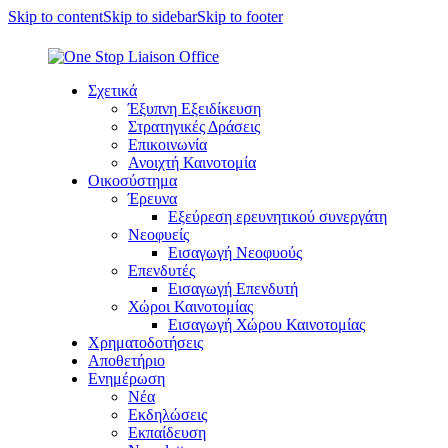
Skip to content
Skip to sidebar
Skip to footer
Σχετικά
Έξυπνη Εξειδίκευση
Στρατηγικές Δράσεις
Επικοινωνία
Ανοιχτή Καινοτομία
Οικοσύστημα
Έρευνα
Εξεύρεση ερευνητικού συνεργάτη
Νεοφυείς
Εισαγωγή Νεοφυούς
Επενδυτές
Εισαγωγή Επενδυτή
Χώροι Καινοτομίας
Εισαγωγή Χώρου Καινοτομίας
Χρηματοδοτήσεις
Αποθετήριο
Ενημέρωση
Νέα
Εκδηλώσεις
Εκπαίδευση