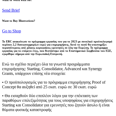
Send Brief
Want to Buy Illustrations?
Go to Shop
Το ERC ανακοίνωσε το πρόγραμμα εργασίας του για το 2023 με συνολικό προϋπολογισμό
περίπου 2,2 δισεκατομμυρίων ευρώ για επιχορηγήσεις. Αυτό το ποσό θα υποστηρίξει
περισσότερους από χίλιους κορυφαίους ερευνητές σε όλη την Ευρώπη. Το πρόγραμμα
εργασίας για το επόμενο έτος, που θεσπίστηκε από το Επιστημονικό Συμβούλιο του ΕΣΕ,
εγκρίθηκε σήμερα από την Ευρωπαϊκή Επιτροπή.
Ενώ το σχέδιο περιέχει όλα τα γνωστά προγράμματα
επιχορήγησης: Starting, Consolidator, Advanced και Synergy
Grants, υπάρχουν επίσης νέα στοιχεία:
• Ο προϋπολογισμός για το πρόγραμμα επιχορήγησης Proof of
Concept θα αυξηθεί από 25 εκατ. ευρώ σε 30 εκατ. ευρώ
• Θα εισαχθούν δύο επιπλέον λόγοι για την επέκταση των
παραθύρων επιλεξιμότητας για τους υποψηφίους για επιχορηγήσεις
Starting και Consolidator για ερευνητές που ζητούν άσυλο ή είναι
θύματα φυσικής καταστροφής