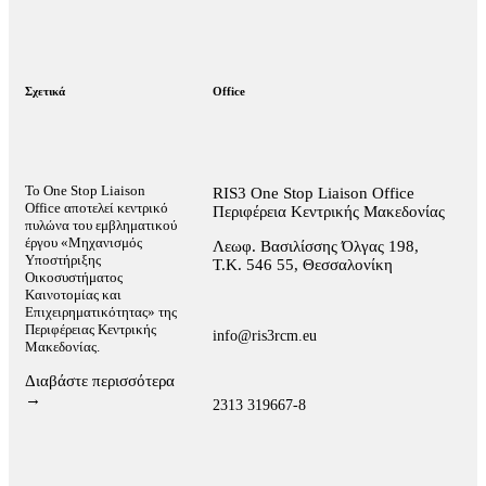
Σχετικά
Office
Το One Stop Liaison
RIS3 One Stop Liaison Office
Office αποτελεί κεντρικό
Περιφέρεια Κεντρικής Μακεδονίας
πυλώνα του εμβληματικού
έργου «Μηχανισμός
Λεωφ. Βασιλίσσης Όλγας 198,
Υποστήριξης
Τ.Κ. 546 55, Θεσσαλονίκη
Οικοσυστήματος
Καινοτομίας και
Επιχειρηματικότητας» της
Περιφέρειας Κεντρικής
info@ris3rcm.eu
Μακεδονίας.
Διαβάστε περισσότερα
→
2313 319667-8