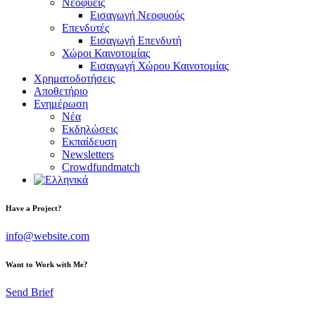
Νεοφυείς
Εισαγωγή Νεοφυούς
Επενδυτές
Εισαγωγή Επενδυτή
Χώροι Καινοτομίας
Εισαγωγή Χώρου Καινοτομίας
Χρηματοδοτήσεις
Αποθετήριο
Ενημέρωση
Νέα
Εκδηλώσεις
Εκπαίδευση
Newsletters
Crowdfundmatch
Have a Project?
info@website.com
Want to Work with Me?
Send Brief