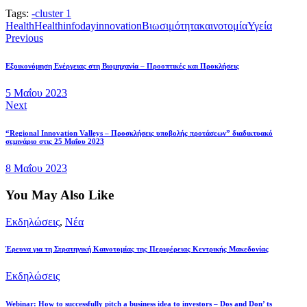
Tags:
-
cluster 1
Health
Health
infoday
innovation
Βιωσιμότητα
καινοτομία
Υγεία
Previous
Εξοικονόμηση Ενέργειας στη Βιομηχανία – Προοπτικές και Προκλήσεις
5 Μαΐου 2023
Next
“Regional Innovation Valleys – Προσκλήσεις υποβολής προτάσεων” διαδικτυακό
σεμινάριο στις 25 Μαΐου 2023
8 Μαΐου 2023
You May Also Like
Εκδηλώσεις
,
Νέα
Έρευνα για τη Στρατηγική Καινοτομίας της Περιφέρειας Κεντρικής Μακεδονίας
Εκδηλώσεις
Webinar: How to successfully pitch a business idea to investors – Dos and Don’ ts