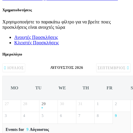
Χρηματοδοτήσεις
Χρησιμοποιήστε το παρακάτω φίλτρο για να βρείτε ποιες
προσκλήσεις είναι ανοιχτές τώρα
Ανοιχτές Προσκλήσεις
Κλειστές Προσκλήσεις
Ημερολόγιο
ΑΎΓΟΥΣΤΟΣ 2026
ΙΟΎΛΙΟΣ
ΣΕΠΤΈΜΒΡΙΟΣ
MO
TU
WE
TH
FR
27
28
29
30
31
1
2
3
4
5
6
7
8
9
Events for
9
Αύγουστος