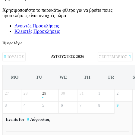
Χρησιμοποιήστε το παρακάτω φίλτρο για να βρείτε ποιες
προσκλήσεις είναι ανοιχτές τώρα
Ανοιχτές Προσκλήσεις
Κλειστές Προσκλήσεις
Ημερολόγιο
ΑΎΓΟΥΣΤΟΣ 2026
ΙΟΎΛΙΟΣ
ΣΕΠΤΈΜΒΡΙΟΣ
MO
TU
WE
TH
FR
27
28
29
30
31
1
2
3
4
5
6
7
8
9
Events for
9
Αύγουστος