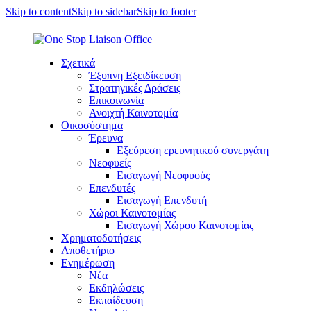
Skip to content
Skip to sidebar
Skip to footer
Σχετικά
Έξυπνη Εξειδίκευση
Στρατηγικές Δράσεις
Επικοινωνία
Ανοιχτή Καινοτομία
Οικοσύστημα
Έρευνα
Εξεύρεση ερευνητικού συνεργάτη
Νεοφυείς
Εισαγωγή Νεοφυούς
Επενδυτές
Εισαγωγή Επενδυτή
Χώροι Καινοτομίας
Εισαγωγή Χώρου Καινοτομίας
Χρηματοδοτήσεις
Αποθετήριο
Ενημέρωση
Νέα
Εκδηλώσεις
Εκπαίδευση