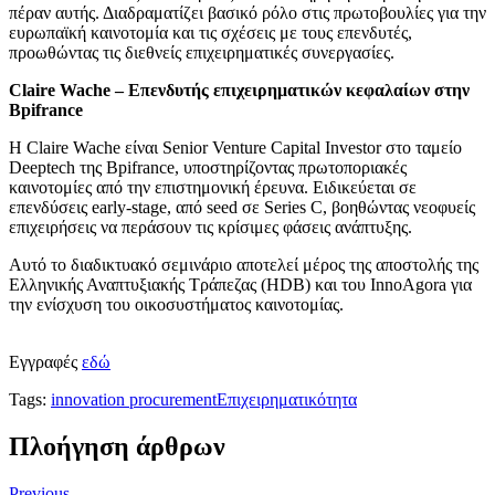
πέραν αυτής. Διαδραματίζει βασικό ρόλο στις πρωτοβουλίες για την
ευρωπαϊκή καινοτομία και τις σχέσεις με τους επενδυτές,
προωθώντας τις διεθνείς επιχειρηματικές συνεργασίες.
Claire Wache – Επενδυτής επιχειρηματικών κεφαλαίων στην
Bpifrance
Η Claire Wache είναι Senior Venture Capital Investor στο ταμείο
Deeptech της Bpifrance, υποστηρίζοντας πρωτοποριακές
καινοτομίες από την επιστημονική έρευνα. Ειδικεύεται σε
επενδύσεις early-stage, από seed σε Series C, βοηθώντας νεοφυείς
επιχειρήσεις να περάσουν τις κρίσιμες φάσεις ανάπτυξης.
Αυτό το διαδικτυακό σεμινάριο αποτελεί μέρος της αποστολής της
Ελληνικής Αναπτυξιακής Τράπεζας (HDB) και του InnoAgora για
την ενίσχυση του οικοσυστήματος καινοτομίας.
Εγγραφές
εδώ
Tags:
innovation procurement
Επιχειρηματικότητα
Πλοήγηση άρθρων
Previous