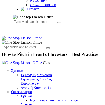
Newsletters
Crowdfundmatch
How to Pitch in Front of Investors – Best Practices
Close
Σχετικά
Έξυπνη Εξειδίκευση
Στρατηγικές Δράσεις
Επικοινωνία
Ανοιχτή Καινοτομία
Οικοσύστημα
Έρευνα
Εξεύρεση ερευνητικού συνεργάτη
Νεοφυείς