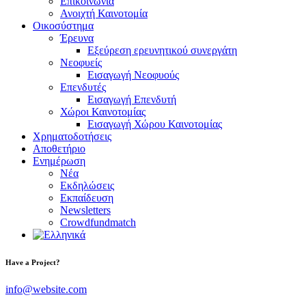
Επικοινωνία
Ανοιχτή Καινοτομία
Οικοσύστημα
Έρευνα
Εξεύρεση ερευνητικού συνεργάτη
Νεοφυείς
Εισαγωγή Νεοφυούς
Επενδυτές
Εισαγωγή Επενδυτή
Χώροι Καινοτομίας
Εισαγωγή Χώρου Καινοτομίας
Χρηματοδοτήσεις
Αποθετήριο
Ενημέρωση
Νέα
Εκδηλώσεις
Εκπαίδευση
Newsletters
Crowdfundmatch
Have a Project?
info@website.com