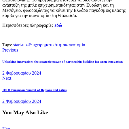
ανάπτυξη της μπλε επιχειρηματικότητας στην Ευρώπη και τη
Μεσόγειο, φιλοδοξώντας να κάνει την Ελλάδα παγκόσμιας κλάσης
κόμβο για την καινοτομία στη Θάλασσα.
Περισσότερες πληροφορίες
εδώ
Tags:
start-ups
Επιχειρηματικότητα
καινοτομία
Previous
Unlocking innovation: the strategic power of partnership-building for open innovation
2 Φεβρουαρίου 2024
Next
10TH European Summit of Regions and Cities
2 Φεβρουαρίου 2024
You May Also Like
Νέα