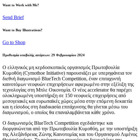
Want to Work with Me?
Send Brief
Want to Buy Illustrations?
Go to Shop
Προθεσμία υποβολής αιτήσεων: 29 Φεβρουαρίου 2024
Ο ελληνικός μη κερδοσκοπικός οργανισμός Πρωτοβουλία
Κυμοθόη (Cymothoe Initiative) παρουσιάζει με υπερηφάνεια τον
διεθνή διαγωνισμό BlueTech Competition, έναν επιταχυντή
καινοτόμων νεοφυών επιχειρήσεων αφιερωμένο στην εξέλιξη της
τεχνολογίας στη Μπλε Οικονομία. Ο νέος accelerator θα παρέχει
ολοκληρωμένη υποστήριξη σε 150 νεοφυείς επιχειρήσεις από
μεσογειακές και ευρωπαϊκές χώρες μέσα στην επόμενη δεκαετία
και η είσοδος στη διαδικασία επιτάχυνσης θα γίνεται μέσω του
διαγωνισμού, ο οποίος θα επαναλαμβάνεται κάθε χρόνο.
Ο διαγωνισμός BlueTech Competition σχεδιάστηκε και
διοργανώνεται από την Πρωτοβουλία Κυμοθόη, με την υποστήριξη
της Αλεξάνδρειας Ζώνης Καινοτομίας και του Οργανισμού Λιμένος
Θεσσαλονίκης. Το πρόγραμμα στοχεύει να διευκολύνει την