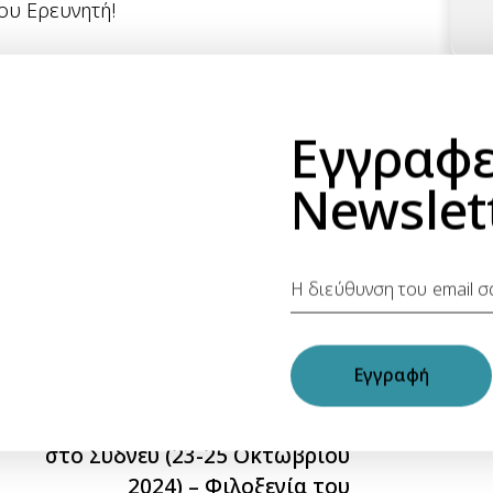
του Ερευνητή!
Εγγραφε
Newslet
α
NEXT
Εγγραφή
Παγκόσμιο Συνέδριο
Γυναικών Επιχειρηματιών
στο Σύδνεϋ (23-25 Οκτωβρίου
2024) – Φιλοξενία του