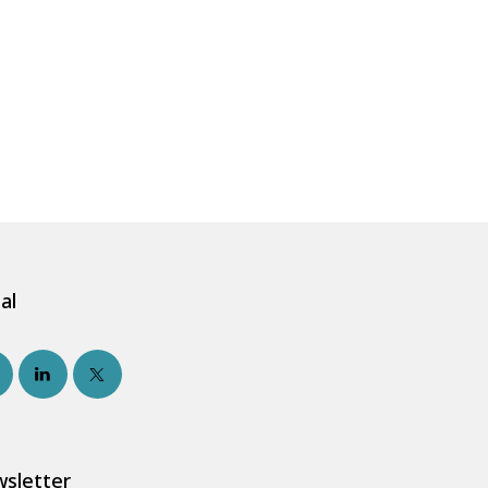
al
sletter