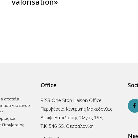
valorisation»
Office
Soci
ce αποτελεί
RIS3 One Stop Liaison Office
ληματικού έργου
Περιφέρεια Κεντρικής Μακεδονίας
ης
Λεωφ. Βασιλίσσης Όλγας 198,
μίας και
ς Περιφέρειας
Τ.Κ. 546 55, Θεσσαλονίκη
New