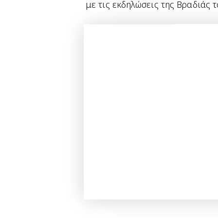
με τις εκδηλώσεις της Βραδιάς 
Περισσότερες πληροφορίες
εδώ
innovation
εκδήλωση
έρευν
PREVIOUS
GenAI Summit