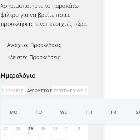
Χρησιμοποιήστε το παρακάτω
φίλτρο για να βρείτε ποιες
προσκλήσεις είναι ανοιχτές τώρα
Ανοιχτές Προσκλήσεις
Κλειστές Προσκλήσεις
Ημερολόγιο
ΑΎΓΟΥΣΤΟΣ 2026
ΙΟΎΛΙΟΣ
ΣΕΠΤΈΜΒΡΙΟΣ
MO
TU
WE
TH
FR
S
27
28
29
30
31
1
2