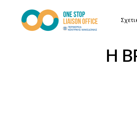
Σχετι
Η Β