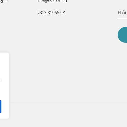
ρα →
info@ris3rcm.eu
2313 319667-8
.