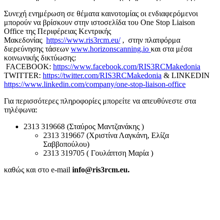
Συνεχή ενημέρωση σε θέματα καινοτομίας οι ενδιαφερόμενοι
μπορούν να βρίσκουν στην ιστοσελίδα του One Stop Liaison
Office της Περιφέρειας Κεντρικής
Μακεδονίας
https://www.ris3rcm.eu/
, στην πλατφόρμα
διερεύνησης τάσεων
www.horizonscanning.io
και στα μέσα
κοινωνικής δικτύωσης:
FACEBOOK:
https://www.facebook.com/RIS3RCMakedonia
TWITTER:
https://twitter.com/RIS3RCMakedonia
& LINKEDIN
https://www.linkedin.com/company/one-stop-liaison-office
Για περισσότερες πληροφορίες μπορείτε να απευθύνεστε στα
τηλέφωνα:
2313 319668 (Σταύρος Μαντζανάκης )
2313 319667 (Χριστίνα Λαγκάνη, Ελίζα
Σαββοπούλου)
2313 319705 ( Γουλάπτση Μαρία )
καθώς και στο e-mail
info
@
ris
3
rcm
.
eu
.