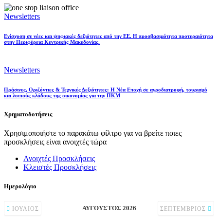
Newsletters
Ενίσχυση σε νέες και ψηφιακές δεξιότητες από την ΕΕ. Η προσβασιμότητα προτεραιότητα
στην Περιφέρεια Κεντρικής Μακεδονίας.
Newsletters
Πράσινες, Οριζόντιες & Τεχνικές Δεξιότητες: Η Νέα Εποχή σε αγροδιατροφή, τουρισμό
και λοιπούς κλάδους της οικονομίας για την ΠΚΜ
Χρηματοδοτήσεις
Χρησιμοποιήστε το παρακάτω φίλτρο για να βρείτε ποιες
προσκλήσεις είναι ανοιχτές τώρα
Ανοιχτές Προσκλήσεις
Κλειστές Προσκλήσεις
Ημερολόγιο
ΑΎΓΟΥΣΤΟΣ 2026
ΙΟΎΛΙΟΣ
ΣΕΠΤΈΜΒΡΙΟΣ