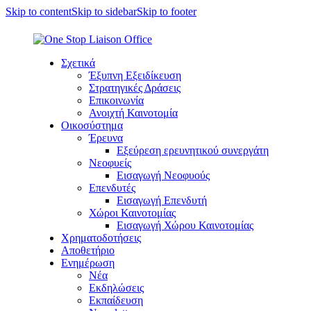
Skip to content
Skip to sidebar
Skip to footer
Σχετικά
Έξυπνη Εξειδίκευση
Στρατηγικές Δράσεις
Επικοινωνία
Ανοιχτή Καινοτομία
Οικοσύστημα
Έρευνα
Εξεύρεση ερευνητικού συνεργάτη
Νεοφυείς
Εισαγωγή Νεοφυούς
Επενδυτές
Εισαγωγή Επενδυτή
Χώροι Καινοτομίας
Εισαγωγή Χώρου Καινοτομίας
Χρηματοδοτήσεις
Αποθετήριο
Ενημέρωση
Νέα
Εκδηλώσεις
Εκπαίδευση