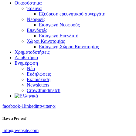
Οικοσύστημα
Έρευνα
Εξεύρεση ερευνητικού συνεργάτη
Νεοφυείς
Εισαγωγή Νεοφυούς
Επενδυτές
Εισαγωγή Επενδυτή
Χώροι Καινοτομίας
Εισαγωγή Χώρου Καινοτομίας
Χρηματοδοτήσεις
Αποθετήριο
Ενημέρωση
Νέα
Εκδηλώσεις
Εκπαίδευση
Newsletters
Crowdfundmatch
facebook-1
linkedin
twitter-x
Have a Project?
info@website.com