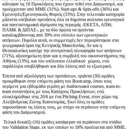
κάλυψαν τις 10 Προκλήσεις που έχουν τεθεί στο Διαγωνισμό, και
προέρχονταν από ΜΜΕ (31%), Start-ups & Spin-offs (36%) και
Ερευνητές/Ερευνητικούς Φορείς (33%). Στην τελευταία κατηγορία
μάλιστα υπέβαλαν προτάσεις όλα τα δημόσια ανώτατα ερευνητικά
και πανεπιστημιακά ιδρύματα της περιοχής -ΕΚΕΤΑ, ΑΠΘ,
ΠΑΜΚ & ΔΙΠΑΕ-, με τα δύο πρώτα να ηγούνται
καταλαμβάνοντας από 39% στο σύνολο των ερευνητικών
αιτήσεων. Παρόλα αυτά, οι συμμετοχές δεν περιορίστηκαν στα
γεωγραφικά όρια της Κεντρικής Μακεδονίας. Αν και η
Θεσσαλονίκη κατείχε την συντριπτική πλειοψηφία των αιτήσεων
(71%), αξιοσημείωτη ήταν και η συμβολή του οικοσυστήματος της
Αθήνας (13%), και του υπόλοιπου ελλαδικού χώρου, ενώ
παράλληλα υποβλήθηκαν και δύο λύσεις από το εξωτερικό.
Έπειτα από αξιολόγηση των προτάσεων, τριάντα (30) ομάδες
προκρίθηκαν στην επόμενη φάση του Bootcamp, όπου τους
περίμενε μια εβδομάδα γεμάτη με διαδικτυακά courses, team-to-
team συναντήσεις με τους Κατόχους Προκλήσεων, ενώ
ολοκληρώθηκε στις 20/6 με ένα Pitching Event, στον χώρο της
Αλεξάνδρειας Ζώνης Καινοτομίας. Εκεί όλες οι ομάδες
παρουσίασαν τις λύσεις τους, με στόχο να περάσουν στην επόμενη
φάση του Διαγωνισμού.
Τελικά δεκαέξι (16) ομάδες κατάφεραν να περάσουν στο στάδιο
του Validation Stage, εκ των οποίων το 18% προέρχεται από ΜΜΕ,