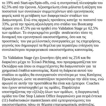
το 19% από Start-ups/Spin-offs, ενώ η συντριπτική πλειοψηφία του
62,5% από την έρευνα. Αξιοσημείωτη είναι μάλιστα ή αύξηση του
ποσοστού των συνολικών συμμετεχόντων από ερευνητικούς
φορείς κατά τη μετάβαση των διαφορετικών σταδίων του
Διαγωνισμού. Ενώ στις αρχικές προτάσεις κατείχε το ποσοστό του
33%, μετά την πρώτη αξιολόγηση στο στάδιο του Bootcamp
πέρασε στο 47,5% για να ηγηθεί στο Validation Stage με 62,5%
των ομάδων. Το συγκεκριμένο μοτίβο αναδεικνύει τόσο τη
δυναμική του ερευνητικού οικοσυστήματος, όσο και τις
προοπτικές του για μελλοντικές συνεργασίες με τις επιχειρήσεις,
γεγονός που δημιουργεί τα θεμέλια για περαιτέρω ενίσχυση του
συνολικότερου περιφερειακού οικοσυστήματος καινοτομίας.
Το Validation Stage έχει ξεκινήσει ήδη από τις 25/6 και θα
διαρκέσει μέχρι το Τελικό Pitching, που προγραμματίζεται τον
Οκτώβριο και όπου οι συμμετέχοντες θα διαγωνιστούν για τα
χρηματικά έπαθλα καινοτομίας. Κατά τη διάρκεια αυτού του
σταδίου οι ομάδες θα συνεργαστούν στενότερα με τους Κατόχους
Προκλήσεων, ώστε να αναπτύξουν περισσότερο την ιδέα τους, ενώ
αρωγοί σε αυτήν την προσπάθεια θα είναι και έμπειροι Coaches
που έχουν αντιστοιχηθεί με τις ομάδες. Παράλληλα
υποστηρίζοντας την εξέλιξη όλων των ομάδων, η διοργανωτική
ομάδα του One Stop Liaison Office διοργανώνει μια σειρά έντεκα
(11) διαδικτυακών masterclasses από εμπειρογνώμονες του
οικοσυστήματος πάνω σε θέματα επιχειρηματικής ανάπτυξης.