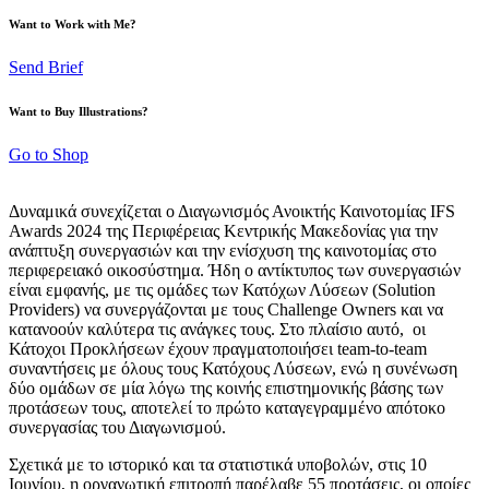
Want to Work with Me?
Send Brief
Want to Buy Illustrations?
Go to Shop
Δυναμικά συνεχίζεται ο Διαγωνισμός Ανοικτής Καινοτομίας IFS
Awards 2024 της Περιφέρειας Κεντρικής Μακεδονίας για την
ανάπτυξη συνεργασιών και την ενίσχυση της καινοτομίας στο
περιφερειακό οικοσύστημα. Ήδη ο αντίκτυπος των συνεργασιών
είναι εμφανής, με τις ομάδες των Κατόχων Λύσεων (Solution
Providers) να συνεργάζονται με τους Challenge Owners και να
κατανοούν καλύτερα τις ανάγκες τους. Στο πλαίσιο αυτό, οι
Κάτοχοι Προκλήσεων έχουν πραγματοποιήσει team-to-team
συναντήσεις με όλους τους Κατόχους Λύσεων, ενώ η συνένωση
δύο ομάδων σε μία λόγω της κοινής επιστημονικής βάσης των
προτάσεων τους, αποτελεί το πρώτο καταγεγραμμένο απότοκο
συνεργασίας του Διαγωνισμού.
Σχετικά με το ιστορικό και τα στατιστικά υποβολών, στις 10
Ιουνίου, η οργανωτική επιτροπή παρέλαβε 55 προτάσεις, οι οποίες