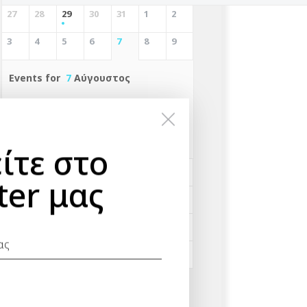
27
28
29
30
31
1
2
3
4
5
6
7
8
9
Events for
7
Αύγουστος
No Events
ίτε στο
10
11
12
13
14
15
16
ter μας
17
18
19
20
21
22
23
24
25
26
27
28
29
30
31
1
2
3
4
5
6
Αναζήτηση