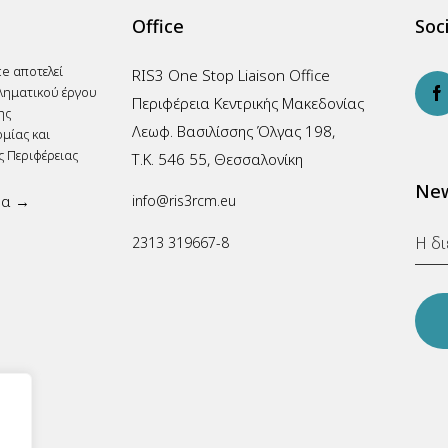
Office
Soci
ce αποτελεί
RIS3 One Stop Liaison Office
ληματικού έργου
Περιφέρεια Κεντρικής Μακεδονίας
ης
Λεωφ. Βασιλίσσης Όλγας 198,
μίας και
ς Περιφέρειας
Τ.Κ. 546 55, Θεσσαλονίκη
New
ρα →
info@ris3rcm.eu
2313 319667-8