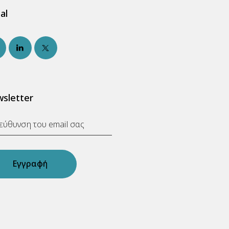
al
sletter
Εγγραφή