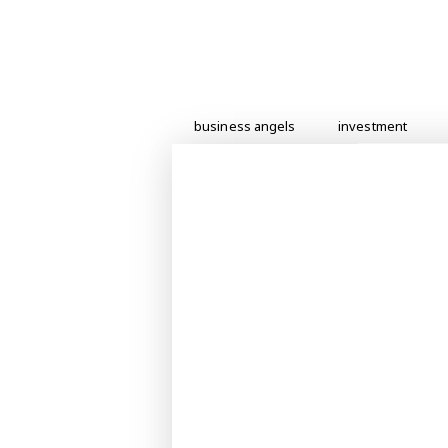
business angels
investment
PREVIOUS
«Ανάπτυξη σε ξένες αγορές
(EU,USA) – Εξαγωγές»
You May Also Li