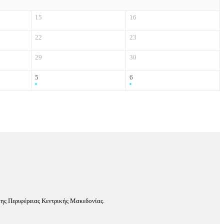
15
16
22
23
29
30
5
6
ης Περιφέρειας Κεντρικής Μακεδονίας.