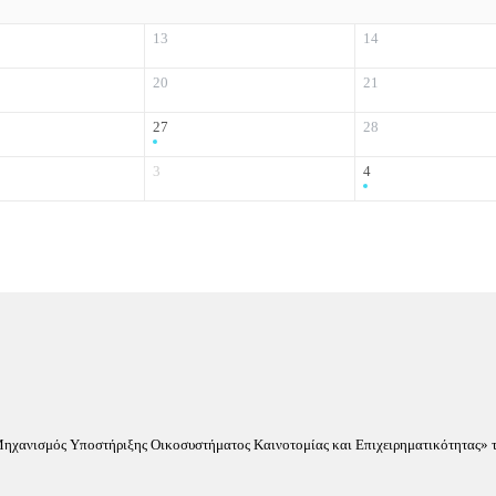
13
14
20
21
27
28
3
4
«Μηχανισμός Υποστήριξης Οικοσυστήματος Καινοτομίας και Επιχειρηματικότητας» τ