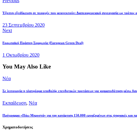
Previous
Έξυπνη εξειδίκευση σε περιοχές που μειονεκτούν: Διαπεριφερειακή συνεργασία ως τρόπος 
23 Σεπτεμβρίου 2020
Next
Ευρωπαϊκή Πράσινη Συμφωνία (European Green Deal)
1 Οκτωβρίου 2020
You May Also Like
Νέα
Σε λειτουργία η πλατφόρμα υποβολής επενδυτικών προτάσεων για χρηματοδότηση μέσω δαν
Εκπαίδευση
,
Νέα
Πρόγραμμα «Πάω Μπροστά» για την κατάρτιση 150.000 εργαζομένων στις ψηφιακές και πρ
Χρηματοδοτήσεις