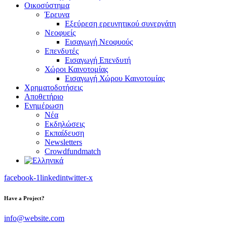
Οικοσύστημα
Έρευνα
Εξεύρεση ερευνητικού συνεργάτη
Νεοφυείς
Εισαγωγή Νεοφυούς
Επενδυτές
Εισαγωγή Επενδυτή
Χώροι Καινοτομίας
Εισαγωγή Χώρου Καινοτομίας
Χρηματοδοτήσεις
Αποθετήριο
Ενημέρωση
Νέα
Εκδηλώσεις
Εκπαίδευση
Newsletters
Crowdfundmatch
facebook-1
linkedin
twitter-x
Have a Project?
info@website.com