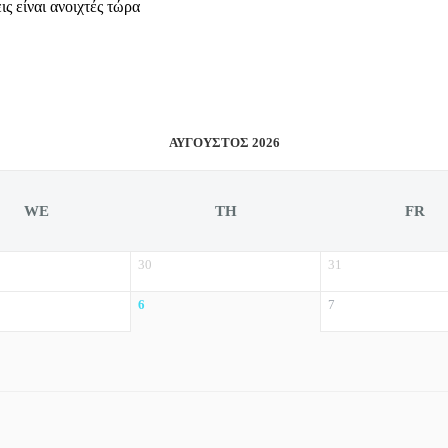
ς είναι ανοιχτές τώρα
ΑΎΓΟΥΣΤΟΣ 2026
WE
TH
FR
30
31
6
7