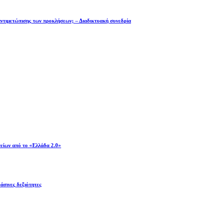
αντιμετώπισης των προκλήσεων; – Διαδικτυακή συνεδρία
είων από το «Ελλάδα 2.0»
άσινες δεξιότητες