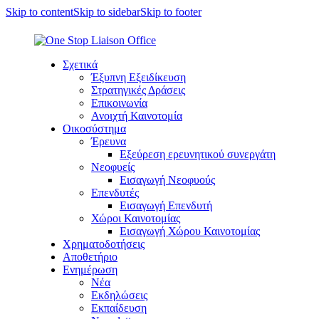
Skip to content
Skip to sidebar
Skip to footer
Σχετικά
Έξυπνη Εξειδίκευση
Στρατηγικές Δράσεις
Επικοινωνία
Ανοιχτή Καινοτομία
Οικοσύστημα
Έρευνα
Εξεύρεση ερευνητικού συνεργάτη
Νεοφυείς
Εισαγωγή Νεοφυούς
Επενδυτές
Εισαγωγή Επενδυτή
Χώροι Καινοτομίας
Εισαγωγή Χώρου Καινοτομίας
Χρηματοδοτήσεις
Αποθετήριο
Ενημέρωση
Νέα
Εκδηλώσεις
Εκπαίδευση