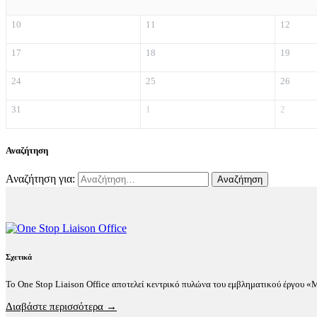
10
11
12
17
18
19
24
25
26
31
1
2
Αναζήτηση
Αναζήτηση για:
Σχετικά
Το One Stop Liaison Office αποτελεί κεντρικό πυλώνα του εμβληματικού έργου 
Διαβάστε περισσότερα →