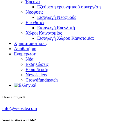
Έρευνα
Εξεύρεση ερευνητικού συνεργάτη
Νεοφυείς
Εισαγωγή Νεοφυούς
Επενδυτές
Εισαγωγή Επενδυτή
Χώροι Καινοτομίας
Εισαγωγή Χώρου Καινοτομίας
Χρηματοδοτήσεις
Αποθετήριο
Ενημέρωση
Νέα
Εκδηλώσεις
Εκπαίδευση
Newsletters
Crowdfundmatch
facebook-
linkedin
twitter-
Have a Project?
1
x
info@website.com
Want to Work with Me?