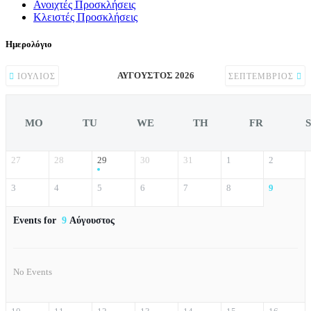
Ανοιχτές Προσκλήσεις
Κλειστές Προσκλήσεις
Ημερολόγιο
ΑΎΓΟΥΣΤΟΣ 2026
ΙΟΎΛΙΟΣ
ΣΕΠΤΈΜΒΡΙΟΣ
MO
TU
WE
TH
FR
27
28
29
30
31
1
2
3
4
5
6
7
8
9
Events for
9
Αύγουστος
No Events