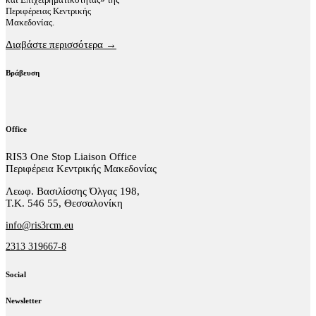
Περιφέρειας Κεντρικής
Μακεδονίας.
Διαβάστε περισσότερα →
Βράβευση
Office
RIS3 One Stop Liaison Office
Περιφέρεια Κεντρικής Μακεδονίας
Λεωφ. Βασιλίσσης Όλγας 198,
Τ.Κ. 546 55, Θεσσαλονίκη
info@ris3rcm.eu
2313 319667-8
Social
facebook-
linkedin
twitter-
Newsletter
1
x