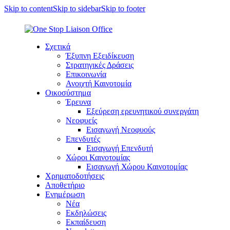
Skip to content
Skip to sidebar
Skip to footer
Σχετικά
Έξυπνη Εξειδίκευση
Στρατηγικές Δράσεις
Επικοινωνία
Ανοιχτή Καινοτομία
Οικοσύστημα
Έρευνα
Εξεύρεση ερευνητικού συνεργάτη
Νεοφυείς
Εισαγωγή Νεοφυούς
Επενδυτές
Εισαγωγή Επενδυτή
Χώροι Καινοτομίας
Εισαγωγή Χώρου Καινοτομίας
Χρηματοδοτήσεις
Αποθετήριο
Ενημέρωση
Νέα
Εκδηλώσεις
Εκπαίδευση