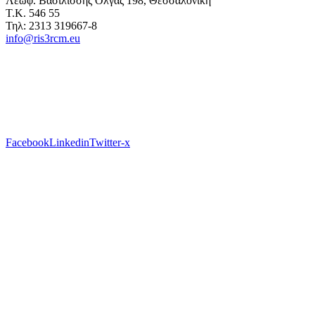
Λεωφ. Βασιλίσσης Όλγας 198, Θεσσαλονίκη
Τ.Κ. 546 55
Τηλ: 2313 319667-8
info@ris3rcm.eu
Facebook
Linkedin
Twitter-x