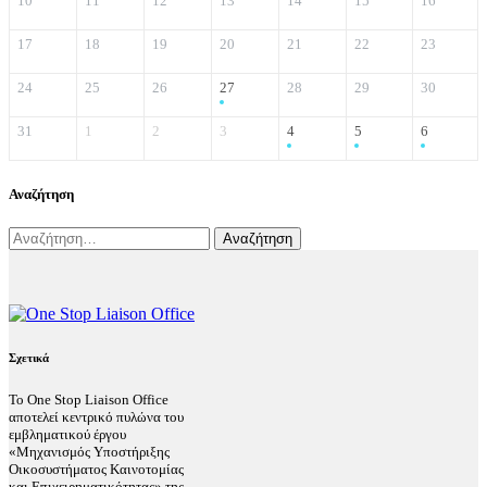
10
11
12
13
14
15
16
17
18
19
20
21
22
23
24
25
26
27
28
29
30
31
1
2
3
4
5
6
Αναζήτηση
Αναζήτηση
για:
Σχετικά
Το One Stop Liaison Office
αποτελεί κεντρικό πυλώνα του
εμβληματικού έργου
«Μηχανισμός Υποστήριξης
Οικοσυστήματος Καινοτομίας
και Επιχειρηματικότητας» της