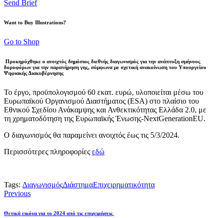
Send Brief
Want to Buy Illustrations?
Go to Shop
Προκηρύχθηκε ο ανοιχτός δημόσιος διεθνής διαγωνισμός για την ανάπτυξη σμήνους
δορυφόρων για την παρατήρηση γης, σύμφωνα με σχετική ανακοίνωση του Υπουργείου
Ψηφιακής Διακυβέρνησης
Το έργο, προϋπολογισμού 60 εκατ. ευρώ, υλοποιείται μέσω του
Ευρωπαϊκού Οργανισμού Διαστήματος (ESA) στο πλαίσιο του
Εθνικού Σχεδίου Ανάκαμψης και Ανθεκτικότητας Ελλάδα 2.0, με
τη χρηματοδότηση της Ευρωπαϊκής Ένωσης-NextGenerationEU.
Ο διαγωνισμός θα παραμείνει ανοιχτός έως τις 5/3/2024.
Περισσότερες πληροφορίες
εδώ
Tags:
Διαγωνισμός
Διάστημα
Επιχειρηματικότητα
Πλοήγηση
Previous
άρθρων
Θετική εικόνα για το 2024 από τις επιχειρήσεις