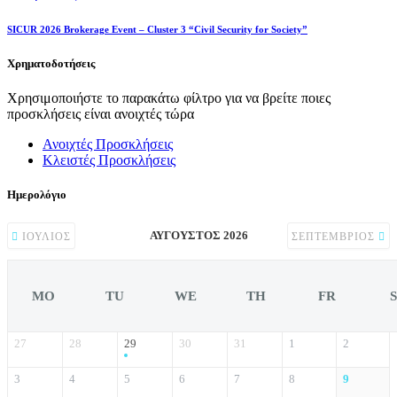
SICUR 2026 Brokerage Event – Cluster 3 “Civil Security for Society”
Χρηματοδοτήσεις
Χρησιμοποιήστε το παρακάτω φίλτρο για να βρείτε ποιες
προσκλήσεις είναι ανοιχτές τώρα
Ανοιχτές Προσκλήσεις
Κλειστές Προσκλήσεις
Ημερολόγιο
ΑΎΓΟΥΣΤΟΣ 2026
ΙΟΎΛΙΟΣ
ΣΕΠΤΈΜΒΡΙΟΣ
MO
TU
WE
TH
FR
27
28
29
30
31
1
2
3
4
5
6
7
8
9