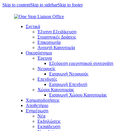
Skip to content
Skip to sidebar
Skip to footer
Σχετικά
Έξυπνη Εξειδίκευση
Στρατηγικές Δράσεις
Επικοινωνία
Ανοιχτή Καινοτομία
Οικοσύστημα
Έρευνα
Εξεύρεση ερευνητικού συνεργάτη
Νεοφυείς
Εισαγωγή Νεοφυούς
Επενδυτές
Εισαγωγή Επενδυτή
Χώροι Καινοτομίας
Εισαγωγή Χώρου Καινοτομίας
Χρηματοδοτήσεις
Αποθετήριο
Ενημέρωση
Νέα
Εκδηλώσεις
Εκπαίδευση