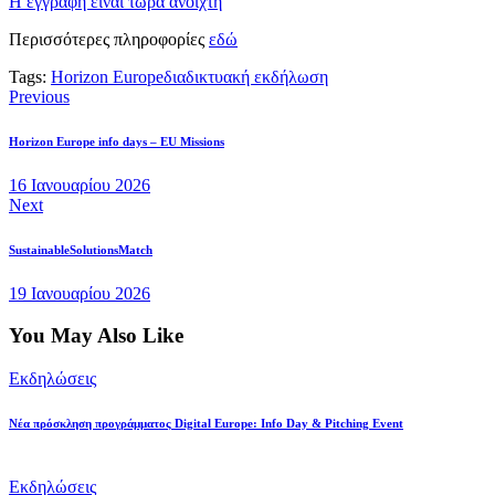
Η εγγραφή είναι τώρα ανοιχτή
Περισσότερες πληροφορίες
εδώ
Tags:
Horizon Europe
διαδικτυακή εκδήλωση
Πλοήγηση
Previous
άρθρων
Horizon Europe info days – EU Missions
16 Ιανουαρίου 2026
Next
SustainableSolutionsMatch
19 Ιανουαρίου 2026
You May Also Like
Εκδηλώσεις
Νέα πρόσκληση προγράμματος Digital Europe: Info Day & Pitching Event
Εκδηλώσεις