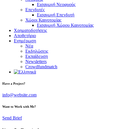
Εισαγωγή Νεοφυούς
Επενδυτές
Εισαγωγή Επενδυτή
Χώροι Καινοτομίας
Εισαγωγή Χώρου Καινοτομίας
Χρηματοδοτήσεις
Αποθετήριο
Ενημέρωση
Νέα
Εκδηλώσεις
Εκπαίδευση
Newsletters
Crowdfundmatch
facebook-
linkedin
twitter-
Have a Project?
1
x
info@website.com
Want to Work with Me?
Send Brief