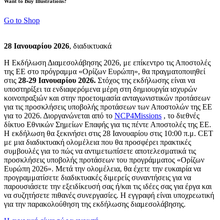
Want to Buy Illustrations?
Go to Shop
28 Ιανουαρίου 2026
, διαδικτυακά
Η Εκδήλωση Διαμεσολάβησης 2026, με επίκεντρο τις Αποστολές
της ΕΕ στο πρόγραμμα «Ορίζων Ευρώπη», θα πραγματοποιηθεί
στις
28-29 Ιανουαρίου 2026.
Στόχος της εκδήλωσης είναι να
υποστηρίξει τα ενδιαφερόμενα μέρη στη δημιουργία ισχυρών
κοινοπραξιών και στην προετοιμασία ανταγωνιστικών προτάσεων
για τις προσκλήσεις υποβολής προτάσεων των Αποστολών της ΕΕ
για το 2026. Διοργανώνεται από το
NCP4Missions
, το διεθνές
δίκτυο Εθνικών Σημείων Επαφής για τις πέντε Αποστολές της ΕΕ.
Η εκδήλωση θα ξεκινήσει στις 28 Ιανουαρίου στις 10:00 π.μ. CET
με μια διαδικτυακή ολομέλεια που θα προσφέρει πρακτικές
συμβουλές για το πώς να αντιμετωπίσετε αποτελεσματικά τις
προσκλήσεις υποβολής προτάσεων του προγράμματος «Ορίζων
Ευρώπη 2026». Μετά την ολομέλεια, θα έχετε την ευκαιρία να
προγραμματίσετε διαδικτυακές διμερείς συναντήσεις για να
παρουσιάσετε την εξειδίκευσή σας ή/και τις ιδέες σας για έργα και
να συζητήσετε πιθανές συνεργασίες. Η εγγραφή είναι υποχρεωτική
για την παρακολούθηση της εκδήλωσης διαμεσολάβησης.