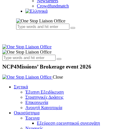
Newsletters
Crowdfundmatch
NCP4Missions’ Brokerage event 2026
Close
Σχετικά
Έξυπνη Εξειδίκευση
Στρατηγικές Δράσεις
Επικοινωνία
Ανοιχτή Καινοτομία
Οικοσύστημα
Έρευνα
Εξεύρεση ερευνητικού συνεργάτη
Νεοφυείς