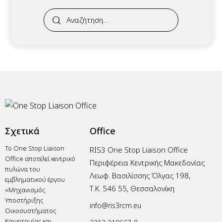
Σχετικά
Office
Το One Stop Liaison
RIS3 One Stop Liaison Office
Office αποτελεί κεντρικό
Περιφέρεια Κεντρικής Μακεδονίας
πυλώνα του
Λεωφ. Βασιλίσσης Όλγας 198,
εμβληματικού έργου
Τ.Κ. 546 55, Θεσσαλονίκη
«Μηχανισμός
Υποστήριξης
info@ris3rcm.eu
Οικοσυστήματος
Καινοτομίας και