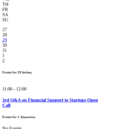
TH
FR
SA
SU
27
28
29
30
31
1
2
Events for
29
Ιούλιος
11:00 - 12:00
3rd Q&A on Financial Support to Startups Open
Call
Events for
1
Αύγουστος
No Events