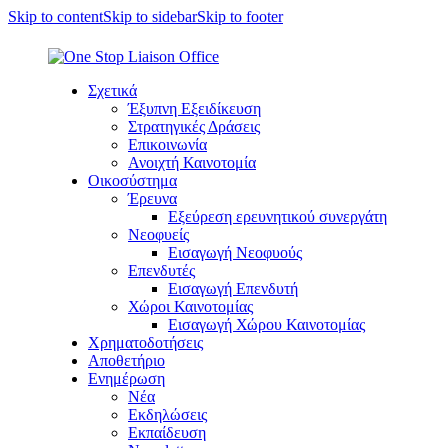
Skip to content
Skip to sidebar
Skip to footer
Σχετικά
Έξυπνη Εξειδίκευση
Στρατηγικές Δράσεις
Επικοινωνία
Ανοιχτή Καινοτομία
Οικοσύστημα
Έρευνα
Εξεύρεση ερευνητικού συνεργάτη
Νεοφυείς
Εισαγωγή Νεοφυούς
Επενδυτές
Εισαγωγή Επενδυτή
Χώροι Καινοτομίας
Εισαγωγή Χώρου Καινοτομίας
Χρηματοδοτήσεις
Αποθετήριο
Ενημέρωση
Νέα
Εκδηλώσεις
Εκπαίδευση