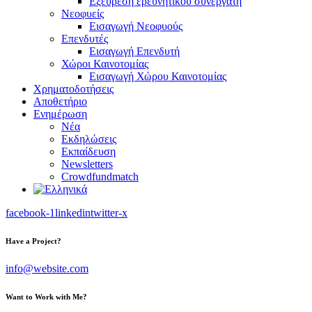
Εξεύρεση ερευνητικού συνεργάτη
Νεοφυείς
Εισαγωγή Νεοφυούς
Επενδυτές
Εισαγωγή Επενδυτή
Χώροι Καινοτομίας
Εισαγωγή Χώρου Καινοτομίας
Χρηματοδοτήσεις
Αποθετήριο
Ενημέρωση
Νέα
Εκδηλώσεις
Εκπαίδευση
Newsletters
Crowdfundmatch
facebook-1
linkedin
twitter-x
Have a Project?
info@website.com
Want to Work with Me?