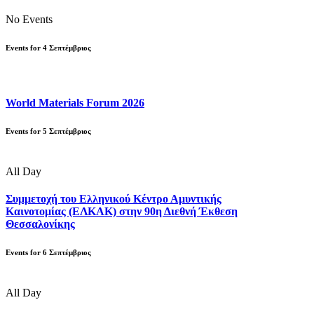
No Events
Events for
4
Σεπτέμβριος
World Materials Forum 2026
Events for
5
Σεπτέμβριος
All Day
Συμμετοχή του Ελληνικού Κέντρο Αμυντικής
Καινοτομίας (ΕΛΚΑΚ) στην 90η Διεθνή Έκθεση
Θεσσαλονίκης
Events for
6
Σεπτέμβριος
All Day