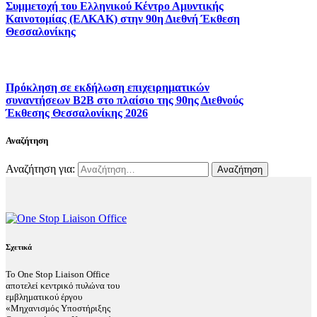
Συμμετοχή του Ελληνικού Κέντρο Αμυντικής
Καινοτομίας (ΕΛΚΑΚ) στην 90η Διεθνή Έκθεση
Θεσσαλονίκης
Πρόκληση σε εκδήλωση επιχειρηματικών
συναντήσεων B2B στο πλαίσιο της 90ης Διεθνούς
Έκθεσης Θεσσαλονίκης 2026
Αναζήτηση
Αναζήτηση για:
Σχετικά
Το One Stop Liaison Office
αποτελεί κεντρικό πυλώνα του
εμβληματικού έργου
«Μηχανισμός Υποστήριξης