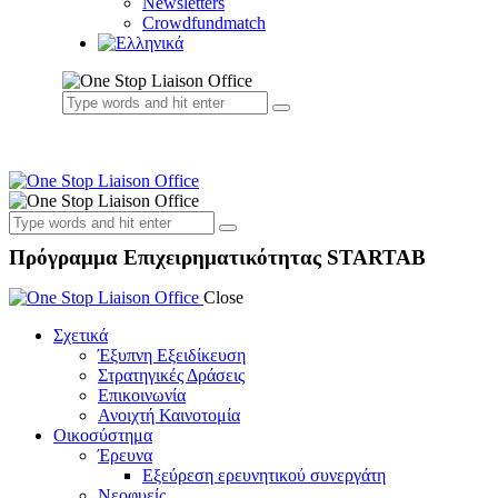
Newsletters
Crowdfundmatch
Πρόγραμμα Επιχειρηματικότητας STARTAB
Close
Σχετικά
Έξυπνη Εξειδίκευση
Στρατηγικές Δράσεις
Επικοινωνία
Ανοιχτή Καινοτομία
Οικοσύστημα
Έρευνα
Εξεύρεση ερευνητικού συνεργάτη
Νεοφυείς