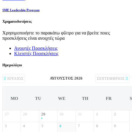
SME Leadership Program
Χρηματοδοτήσεις
Χρησιμοποιήστε το παρακάτω φίλτρο για να βρείτε ποιες
προσκλήσεις είναι ανοιχτές τώρα
Ανοιχτές Προσκλήσεις
Κλειστές Προσκλήσεις
Ημερολόγιο
ΑΎΓΟΥΣΤΟΣ 2026
ΙΟΎΛΙΟΣ
ΣΕΠΤΈΜΒΡΙΟΣ
MO
TU
WE
TH
FR
27
28
29
30
31
1
2
3
4
5
6
7
8
9