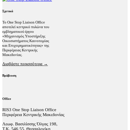
Σχετικά
Το One Stop Liaison Office
αποτελεί κεντρικό πυλώνα του
εμβληματικού έργου
«Μηχανισμός Υποστήριξης
Οικοσυστήματος Καινοτομίας
και Επιχειρηματικότητας» της
Περιφέρειας Κεντρικής
Μακεδονίας.
Διαβάστε περισσότερα →
Βράβευση
Office
RIS3 One Stop Liaison Office
Περιφέρεια Κεντρικής Μακεδονίας
Λεωφ. Βασιλίσσης Όλγας 198,
Τ.Κ. 546 55, Θεσσαλονίκη