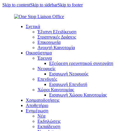
Skip to content
Skip to sidebar
Skip to footer
Σχετικά
Έξυπνη Εξειδίκευση
Στρατηγικές Δράσεις
Επικοινωνία
Ανοιχτή Καινοτομία
Οικοσύστημα
Έρευνα
Εξεύρεση ερευνητικού συνεργάτη
Νεοφυείς
Εισαγωγή Νεοφυούς
Επενδυτές
Εισαγωγή Επενδυτή
Χώροι Καινοτομίας
Εισαγωγή Χώρου Καινοτομίας
Χρηματοδοτήσεις
Αποθετήριο
Ενημέρωση
Νέα
Εκδηλώσεις
Εκπαίδευση