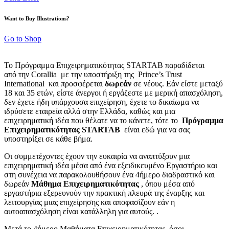
Want to Buy Illustrations?
Go to Shop
Το Πρόγραμμα Επιχειρηματικότητας STARTAB παραδίδεται
από την Corallia με την υποστήριξη της Prince’s Trust
International και προσφέρεται
δωρεάν
σε νέους. Εάν είστε μεταξύ
18 και 35 ετών, είστε άνεργοι ή εργάζεστε με μερική απασχόληση,
δεν έχετε ήδη υπάρχουσα επιχείρηση, έχετε το δικαίωμα να
ιδρύσετε εταιρεία αλλά στην Ελλάδα, καθώς και μια
επιχειρηματική ιδέα που θέλατε να το κάνετε, τότε το
Πρόγραμμα
Επιχειρηματικότητας STARTAB
είναι εδώ για να σας
υποστηρίξει σε κάθε βήμα.
Οι συμμετέχοντες έχουν την ευκαιρία να αναπτύξουν μια
επιχειρηματική ιδέα μέσα από ένα εξειδικευμένο Εργαστήριο και
στη συνέχεια να παρακολουθήσουν ένα 4ήμερο διαδραστικό και
δωρεάν
Μάθημα Επιχειρηματικότητας
, όπου μέσα από
εργαστήρια εξερευνούν την πρακτική πλευρά της έναρξης και
λειτουργίας μιας επιχείρησης και αποφασίζουν εάν η
αυτοαπασχόληση είναι κατάλληλη για αυτούς. .
Μετά το 4ήμερο Μαθήματα Επιχειρηματικότητας, όσοι