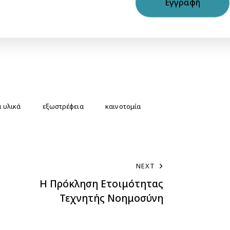
Εγγραφή
ι εγγραφή:
Innovate UK Futurebuild
 υλικά
εξωστρέφεια
καινοτομία
NEXT
Η Πρόκληση Ετοιμότητας
Τεχνητής Νοημοσύνη