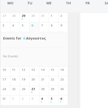
MO
TU
WE
TH
FR
S
27
28
29
30
31
1
2
3
4
5
6
7
8
9
Events for
6
Αύγουστος
No Events
10
11
12
13
14
15
16
17
18
19
20
21
22
23
24
25
26
27
28
29
30
31
1
2
3
4
5
6