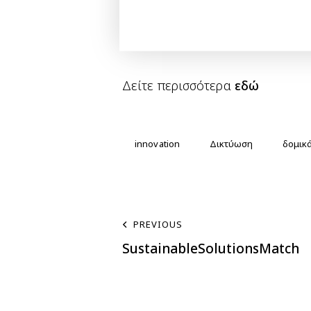
Resilient Infrastructure).
Περισσότερες πληροφορίες κα
Connects 2026
Δείτε περισσότερα
εδώ
innovation
Δικτύωση
δομικά
PREVIOUS
SustainableSolutionsMatch