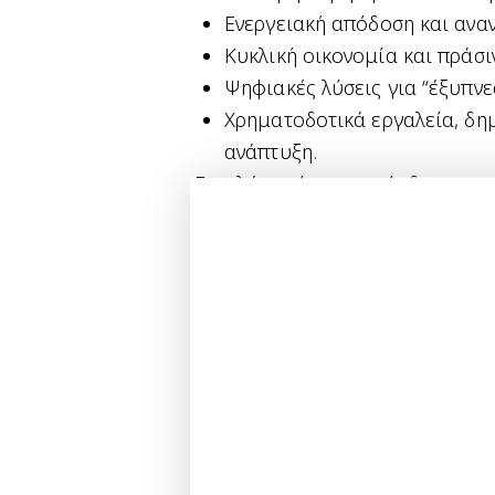
Ενεργειακή απόδοση και ανα
Κυκλική οικονομία και πράσι
Ψηφιακές λύσεις για “έξυπνε
Χρηματοδοτικά εργαλεία, δημ
ανάπτυξη.
Επιπλέον, είναι ευπρόσδεκτοι κ
που επιθυμούν να γνωρίσουν κα
δόμησης στο Ηνωμένο Βασίλει
Υλικά και προηγμένη μεταπο
Ανανεώσιμη ενέργεια
Πράσινη καινοτομία
Κυκλική οικονομία
Κοινωνική βιωσιμότητα
Ανθεκτικές υποδομές και χω