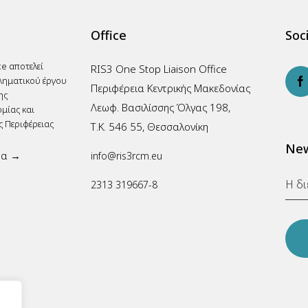
Office
Soci
ce αποτελεί
RIS3 One Stop Liaison Office
ληματικού έργου
Περιφέρεια Κεντρικής Μακεδονίας
ης
Λεωφ. Βασιλίσσης Όλγας 198,
μίας και
ς Περιφέρειας
Τ.Κ. 546 55, Θεσσαλονίκη
New
ρα →
info@ris3rcm.eu
2313 319667-8