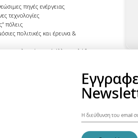
νεώσιμες πηγές ενέργειας
νες τεχνολογίες
ς” πόλεις
όσιες πολιτικές και έρευνα &
αι επαγγελματίες από άλλους κλάδους
λύτερα τον τομέα της
βιώσιμης
ο
, όπως:
Εγγραφε
ίηση (Advanced Manufacturing)
Newslet
ρικός σχεδιασμός (Placemaking &