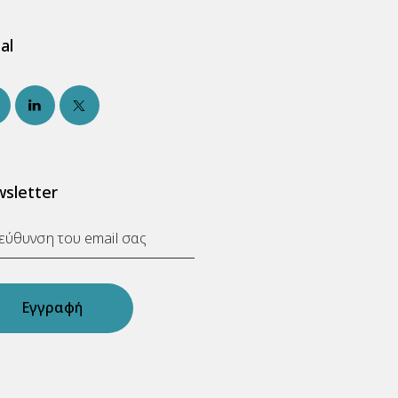
al
sletter
Εγγραφή