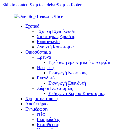
Skip to content
Skip to sidebar
Skip to footer
Σχετικά
Έξυπνη Εξειδίκευση
Στρατηγικές Δράσεις
Επικοινωνία
Ανοιχτή Καινοτομία
Οικοσύστημα
Έρευνα
Εξεύρεση ερευνητικού συνεργάτη
Νεοφυείς
Εισαγωγή Νεοφυούς
Επενδυτές
Εισαγωγή Επενδυτή
Χώροι Καινοτομίας
Εισαγωγή Χώρου Καινοτομίας
Χρηματοδοτήσεις
Αποθετήριο
Ενημέρωση
Νέα
Εκδηλώσεις
Εκπαίδευση