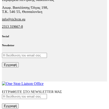
Λεωφ. Βασιλίσσης Όλγας 198,
Τ.Κ. 546 55, Θεσσαλονίκη
info@ris3rcm.eu
2313 319667-8
Social
facebook-
linkedin
twitter-
Newsletter
1
x
Εγγραφή
ΕΓΓΡΑΦΕΙΤΕ ΣΤΟ NEWSLETTER ΜΑΣ
Εγγραφή