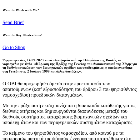
Want to Work with Me?
Send Brief
Want to Buy Illustrations?
Go to Shop
Ψηφίστηκε στις 14.09.2023 κατά πλειοψηφία από την Ολομέλεια της Βουλής το
νομοσχέδιο με τίτλο
«Κύρωση της Πράξης της Γενεύης του Διακανονισμού της Χάγης για
τη διεθνή καταχώριση των βιομηχανικών σχεδίων και υποδειγμάτων, η οποία εγκρίθηκε
στη Γενεύη στις 2 Ιουλίου 1999 και άλλες διατάξεις».
Ο ΟΒΙ θα προχωρήσει άμεσα στην προετοιμασία των
απαιτούμενων (κατ’ εξουσιοδότηση του άρθρου 3 του ψηφισθέντος
νομοσχεδίου) προεδρικών διαταγμάτων.
Με την πράξη αυτή εκσυχρονίζεται η διαδικασία κατάθεσης για τις
διεθνείς αιτήσεις και δημιουργούνται διασυνδέσεις μεταξύ του
διεθνούς συστήματος καταχώρισης βιομηχανικών σχεδίων και
υποδειγμάτων και των περιφερειακών συστημάτων καταχώρισης
Το κείμενο του ψηφισθέντος νομοσχεδίου, από κοινού με τα
προπαρασκευαστικά της ψήφισης έγγραφα που κατατέθηκαν στη