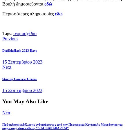
Βουλή δημοσιεύονται
εδώ
Περισσότερες πληροφορίες
εδώ
Tags:
-
νομοσχέδιο
Πλοήγηση
Previous
άρθρων
DigiEduHack 2023 Days
15 Σεπτεμβρίου 2023
Next
Startup Universe Greece
15 Σεπτεμβρίου 2023
You May Also Like
Νέα
Πρόσκληση εκδήλωσης ενδιαφέροντος από την Περιφέρεια Κεντρικής Μακεδονίας για
συμμετοχή στην έκθεση “SIAL CANADA 2024”