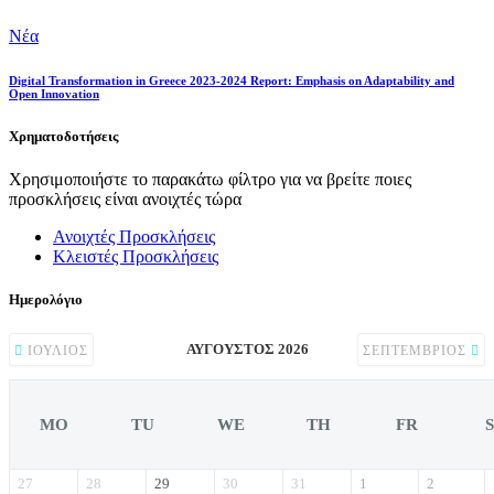
Νέα
Digital Transformation in Greece 2023-2024 Report: Emphasis on Adaptability and
Open Innovation
Χρηματοδοτήσεις
Χρησιμοποιήστε το παρακάτω φίλτρο για να βρείτε ποιες
προσκλήσεις είναι ανοιχτές τώρα
Ανοιχτές Προσκλήσεις
Κλειστές Προσκλήσεις
Ημερολόγιο
ΑΎΓΟΥΣΤΟΣ 2026
ΙΟΎΛΙΟΣ
ΣΕΠΤΈΜΒΡΙΟΣ
MO
TU
WE
TH
FR
27
28
29
30
31
1
2