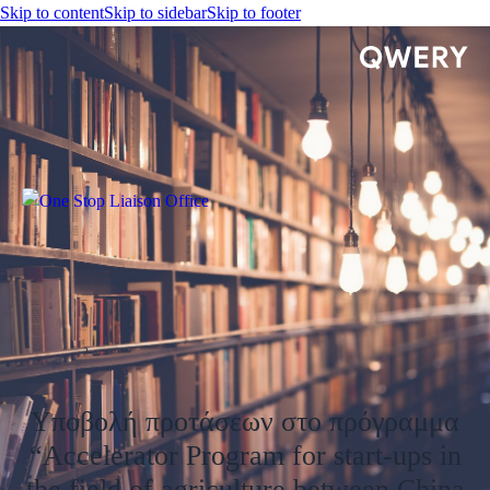
Skip to content
Skip to sidebar
Skip to footer
Υποβολή προτάσεων στο πρόγραμμα
“Accelerator Program for start-ups in
the field of agriculture between China