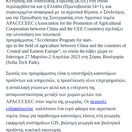
Κεντρικής και Ανατολικής Ευρώπης (ΚΑΕ) στα οποία
περιλαμβάνεται και η Ελλάδα (Πρωτοβουλία 14+1), και
συγκεκριμένα αναφορικά με τα αγροτικά θέματα, ο Σύνδεσμος
για την Προώθηση της Συνεργασίας στον Αγροτικό τομέα
APACCCEEC (Association for the Promotion of Agricultural
Cooperation between China and the CEE Countries) σχεδιάζει
την υλοποίηση του πιλοτικού
προγράμματος
“Accelerator
Program
for
start–
ups
in
the
field
of
agriculture
between
China
and
the
countries
of
Central
and
Eastern
Europe“,
το οποίο θα λάβει χώρα το
διάστημα 27 Μαρτίου-2 Απριλίου 2023 στη Σόφια, Βουλγαρία
(Sofia Tech Park).
Σκοπός του προγράμματος είναι η υποστήριξη καινοτόμων
προϊόντων και υπηρεσιών, η προσέλκυση νέων επιχειρηματιών,
η ανταλλαγή γνώσεων αλλά και η ενίσχυση της
ανταγωνιστικότητας μεταξύ των χωρών-μελών του
APACCCEEC στον τομέα της γεωργίας. Οι
περιοχές
ενδιαφέροντος
καλύπτουν ένα ευρύ φάσμα του αγροτικού
τομέα, όπως για παράδειγμα καινοτόμες λύσεις στη γεωργία,
εφαρμογή συστημάτων GIS, βιώσιμη γεωργία και βιολογικά
προϊόντα, κυκλική οικονομία.