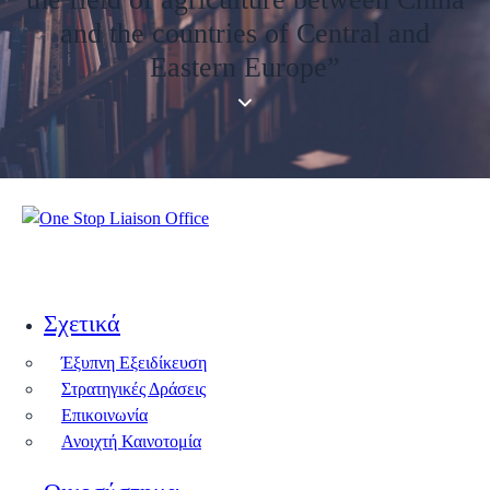
and the countries of Central and
Eastern Europe”
Σχετικά
Έξυπνη Εξειδίκευση
Στρατηγικές Δράσεις
Επικοινωνία
Ανοιχτή Καινοτομία