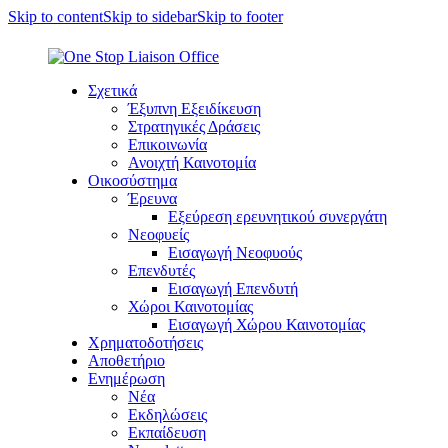
Skip to content
Skip to sidebar
Skip to footer
Σχετικά
Έξυπνη Εξειδίκευση
Στρατηγικές Δράσεις
Επικοινωνία
Ανοιχτή Καινοτομία
Οικοσύστημα
Έρευνα
Εξεύρεση ερευνητικού συνεργάτη
Νεοφυείς
Εισαγωγή Νεοφυούς
Επενδυτές
Εισαγωγή Επενδυτή
Χώροι Καινοτομίας
Εισαγωγή Χώρου Καινοτομίας
Χρηματοδοτήσεις
Αποθετήριο
Ενημέρωση
Νέα
Εκδηλώσεις
Εκπαίδευση