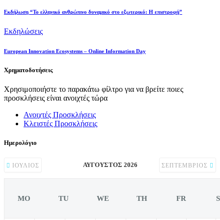
Eκδήλωση “Το ελληνικό ανθρώπινο δυναμικό στο εξωτερικό: Η επιστροφή”
Εκδηλώσεις
European Innovation Ecosystems – Online Information Day
Χρηματοδοτήσεις
Χρησιμοποιήστε το παρακάτω φίλτρο για να βρείτε ποιες
προσκλήσεις είναι ανοιχτές τώρα
Ανοιχτές Προσκλήσεις
Κλειστές Προσκλήσεις
Ημερολόγιο
ΑΎΓΟΥΣΤΟΣ 2026
ΙΟΎΛΙΟΣ
ΣΕΠΤΈΜΒΡΙΟΣ
MO
TU
WE
TH
FR