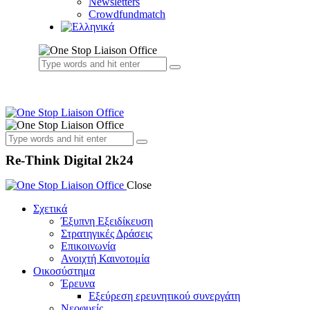
Newsletters
Crowdfundmatch
Re-Think Digital 2k24
Close
Σχετικά
Έξυπνη Εξειδίκευση
Στρατηγικές Δράσεις
Επικοινωνία
Ανοιχτή Καινοτομία
Οικοσύστημα
Έρευνα
Εξεύρεση ερευνητικού συνεργάτη
Νεοφυείς