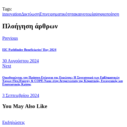
Tags:
innovation
Δικτύωση
Επιχειρηματικότητα
καινοτομία
ψηφιοποίηση
Πλοήγηση άρθρων
Previous
EIC Pathfinder Beneficiaries’ Day 2024
30 Αυγούστου 2024
Next
Οικοδομώντας την Πράσινη Ενέργεια της Ευρώπης: Η Συνεισφορά των Εμβληματικών
Έργων Flex2Energy & COPE-Nano στην Αντιμετώπιση της Κλιματικής, Ενεργειακής και
Επισιτιστικής Κρίσης
3 Σεπτεμβρίου 2024
You May Also Like
Εκδηλώσεις