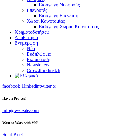
Εισαγωγή Νεοφυούς
Επενδυτές
Εισαγωγή Επενδυτή
Χώροι Καινοτομίας
Εισαγωγή Χώρου Καινοτομίας
Χρηματοδοτήσεις
Αποθετήριο
Ενημέρωση
Νέα
Εκδηλώσεις
Εκπαίδευση
Newsletters
Crowdfundmatch
facebook-1
linkedin
twitter-x
Have a Project?
info@website.com
Want to Work with Me?
Send Brief