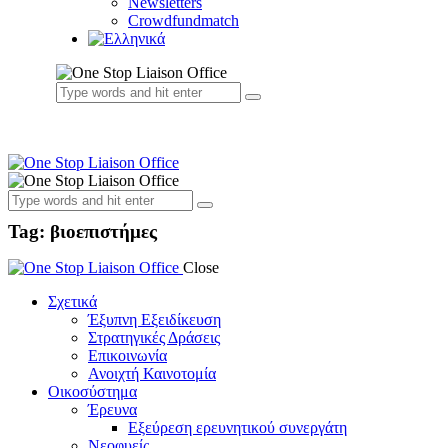
Newsletters
Crowdfundmatch
Tag: βιοεπιστήμες
Close
Σχετικά
Έξυπνη Εξειδίκευση
Στρατηγικές Δράσεις
Επικοινωνία
Ανοιχτή Καινοτομία
Οικοσύστημα
Έρευνα
Εξεύρεση ερευνητικού συνεργάτη
Νεοφυείς