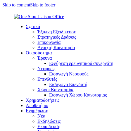
Skip to content
Skip to footer
Σχετικά
Έξυπνη Εξειδίκευση
Στρατηγικές Δράσεις
Επικοινωνία
Ανοιχτή Καινοτομία
Οικοσύστημα
Έρευνα
Εξεύρεση ερευνητικού συνεργάτη
Νεοφυείς
Εισαγωγή Νεοφυούς
Επενδυτές
Εισαγωγή Επενδυτή
Χώροι Καινοτομίας
Εισαγωγή Χώρου Καινοτομίας
Χρηματοδοτήσεις
Αποθετήριο
Ενημέρωση
Νέα
Εκδηλώσεις
Εκπαίδευση