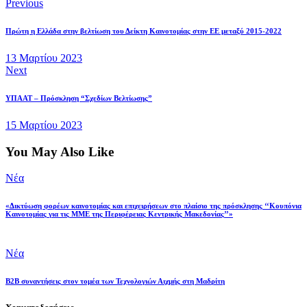
Previous
Πρώτη η Ελλάδα στην βελτίωση του Δείκτη Καινοτομίας στην ΕΕ μεταξύ 2015-2022
13 Μαρτίου 2023
Next
ΥΠΑΑΤ – Πρόσκληση “Σχεδίων Βελτίωσης”
15 Μαρτίου 2023
You May Also Like
Νέα
«Δικτύωση φορέων καινοτομίας και επιχειρήσεων στο πλαίσιο της πρόσκλησης ‘‘Κουπόνια
Καινοτομίας για τις ΜΜΕ της Περιφέρειας Κεντρικής Μακεδονίας’’»
Νέα
Β2Β συναντήσεις στον τομέα των Τεχνολογιών Αιχμής στη Μαδρίτη