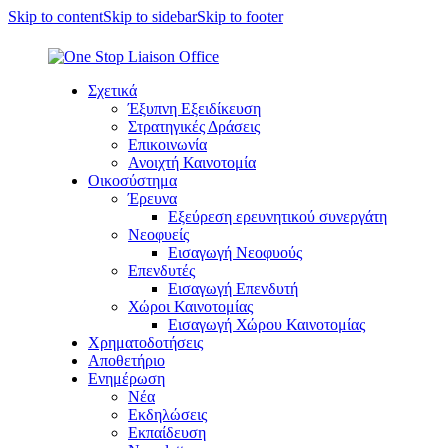
Skip to content
Skip to sidebar
Skip to footer
Σχετικά
Έξυπνη Εξειδίκευση
Στρατηγικές Δράσεις
Επικοινωνία
Ανοιχτή Καινοτομία
Οικοσύστημα
Έρευνα
Εξεύρεση ερευνητικού συνεργάτη
Νεοφυείς
Εισαγωγή Νεοφυούς
Επενδυτές
Εισαγωγή Επενδυτή
Χώροι Καινοτομίας
Εισαγωγή Χώρου Καινοτομίας
Χρηματοδοτήσεις
Αποθετήριο
Ενημέρωση
Νέα
Εκδηλώσεις
Εκπαίδευση