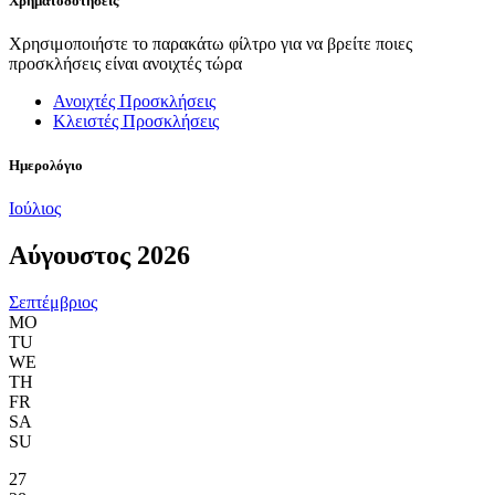
Χρηματοδοτήσεις
Χρησιμοποιήστε το παρακάτω φίλτρο για να βρείτε ποιες
προσκλήσεις είναι ανοιχτές τώρα
Ανοιχτές Προσκλήσεις
Κλειστές Προσκλήσεις
Ημερολόγιο
Ιούλιος
Αύγουστος 2026
Σεπτέμβριος
MO
TU
WE
TH
FR
SA
SU
27