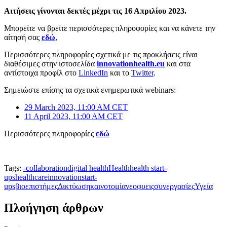
Αιτήσεις γίνονται δεκτές μέχρι τις 16 Απριλίου 2023.
Μπορείτε να βρείτε περισσότερες πληροφορίες και να κάνετε την
αίτησή σας
εδώ
,
Περισσότερες πληροφορίες σχετικά με τις προκλήσεις είναι
διαθέσιμες στην ιστοσελίδα
innovationhealth.eu
και στα
αντίστοιχα προφίλ στο
LinkedIn
και το
Twitter
.
Σημειώστε επίσης τα σχετικά ενημερωτικά webinars:
29 March 2023, 11:00 AM CET
11 April 2023, 11:00 AM CET
Περισσότερες πληροφορίες
εδώ
Tags:
-
collaboration
digital health
Health
health start-
ups
healthcare
innovation
start-
ups
βιοεπιστήμες
Δικτύωση
καινοτομία
νεοφυεις
συνεργασίες
Υγεία
Πλοήγηση άρθρων