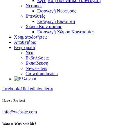
Εξεύρεση ερευνητικού συνεργάτη
Νεοφυείς
Εισαγωγή Νεοφυούς
Επενδυτές
Εισαγωγή Επενδυτή
Χώροι Καινοτομίας
Εισαγωγή Χώρου Καινοτομίας
Χρηματοδοτήσεις
Αποθετήριο
Ενημέρωση
Νέα
Εκδηλώσεις
Εκπαίδευση
Newsletters
Crowdfundmatch
facebook-1
linkedin
twitter-x
Have a Project?
info@website.com
Want to Work with Me?