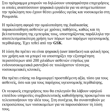
Στο πρόγραμμα μπορούν να δηλώσουν υποψηφιότητα επιχειρήσεις
οι οποίες αναπτύσσουν ψηφιακά εργαλεία για να αντιμετωπίσουν
την πρόκληση που έχουν θέσει μονάδες υγείας και νοσοκομεία στη
Ρουμανία.
Η πρόκληση αφορά την ομαλοποίηση της διαδικασίας
παρακολούθηση ασθενών με χρόνιες παθήσεις, καθώς και τη
βελτιστοποίηση της εμπειρίας τους, υποστηρίζοντας παράλληλα την
αποτελεσματικότερη χρήση των πόρων των παρόχων υγειονομικής
περίθαλψης. Έχει τεθεί από την
GSK
.
Η λύση θα πρέπει να είναι ψηφιακή (user interface) και φιλική προς
τον χρήση και να μπορεί να υποστηρίξει την εξυπηρέτηση
περισσότερων από 200 χιλιάδων ασθενών ετησίως για
ενδονοσοκομειακά ραντεβού σε τουλάχιστον τέσσερις
νοσοκομειακές κλινικές.
Θα πρέπει επίσης να δημιουργεί προστιθέμενη αξία, τόσο για τους
ασθενείς, όσο και για τους παρόχους υγειονομικής περίθαλψης.
Οι νεοφυείς επιχειρήσεις που θα επιλεγούν θα λάβουν υψηλού
επιπέδου υπηρεσίες συμβουλευτικής καθοδήγησης προκειμένου να
τελειοποιήσουν την ιδέα τους. Στη συνέχεια, θα συναντηθούν με
εκπροσώπους των νοσοκομείων για να παρουσιάσουν τη λύση
τους.