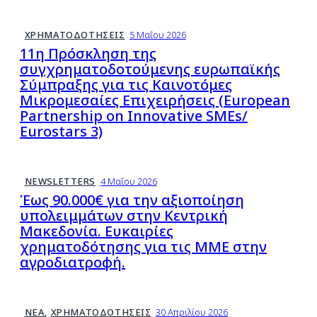
ΧΡΗΜΑΤΟΔΟΤΉΣΕΙΣ
5 Μαΐου 2026
11η Πρόσκληση της
συγχρηματοδοτούμενης ευρωπαϊκής
Σύμπραξης για τις Καινοτόμες
Μικρομεσαίες Επιχειρήσεις (European
Partnership on Innovative SMEs/
Eurostars 3)
NEWSLETTERS
4 Μαΐου 2026
Έως 90.000€ για την αξιοποίηση
υπολειμμάτων στην Κεντρική
Μακεδονία. Ευκαιρίες
χρηματοδότησης για τις ΜΜΕ στην
αγροδιατροφή.
ΝΈΑ
,
ΧΡΗΜΑΤΟΔΟΤΉΣΕΙΣ
30 Απριλίου 2026