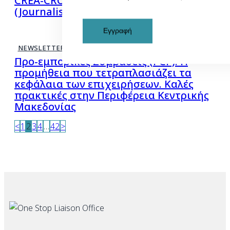
CREA-CROSS-2026-JOURPART
(Journalism Partnerships)
Εγγραφή
NEWSLETTERS
26 Ιανουαρίου 2026
Προ-εμπορικές Συμβάσεις (PCP): Η
προμήθεια που τετραπλασιάζει τα
κεφάλαια των επιχειρήσεων. Καλές
πρακτικές στην Περιφέρεια Κεντρικής
Μακεδονίας
<
1
2
3
4
…
42
>