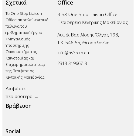
Σχετικά
Office
Το One Stop Liaison
RIS3 One Stop Liaison Office
Office αποτελεί κεντρικό
Περιφέρεια Κεντρικής Μακεδονίας
πυλώνα του
εμβληματικού έργου
Λεωφ. Βασιλίσσης Όλγας 198,
«Μηχανισμός
Τ.Κ. 546 55, Θεσσαλονίκη
Υποστήριξης
Οικοσυστήματος
info@ris3rcm.eu
Καινοτομίας και
2313 319667-8
Επιχειρηματικότητας»
της Περιφέρειας
Κεντρικής Μακεδονίας.
Διαβάστε
περισσότερα →
Βράβευση
Social