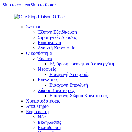
Skip to content
Skip to footer
Σχετικά
Έξυπνη Εξειδίκευση
Στρατηγικές Δράσεις
Επικοινωνία
Ανοιχτή Καινοτομία
Οικοσύστημα
Έρευνα
Εξεύρεση ερευνητικού συνεργάτη
Νεοφυείς
Εισαγωγή Νεοφυούς
Επενδυτές
Εισαγωγή Επενδυτή
Χώροι Καινοτομίας
Εισαγωγή Χώρου Καινοτομίας
Χρηματοδοτήσεις
Αποθετήριο
Ενημέρωση
Νέα
Εκδηλώσεις
Εκπαίδευση