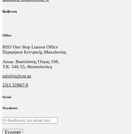
Βράβευση
Office
RIS3 One Stop Liaison Office
Περιφέρεια Κεντρικής Μακεδονίας
Λεωφ. Βασιλίσσης Όλγας 198,
Τ.Κ. 546 55, Θεσσαλονίκη
info@ris3rcm.eu
2313 319667-8
Social
facebook-
linkedin
twitter-
Newsletter
1
x
Εγγραφή