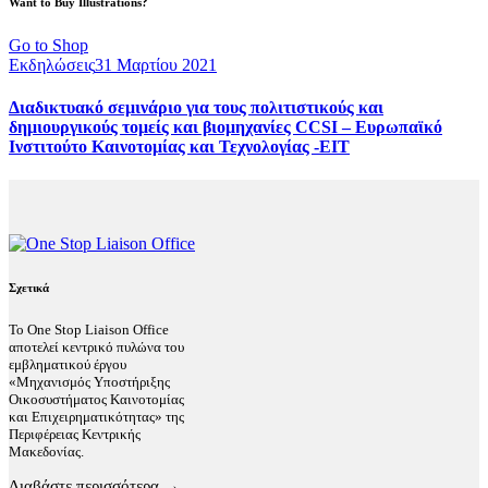
Want to Buy Illustrations?
Go to Shop
Εκδηλώσεις
31 Μαρτίου 2021
Διαδικτυακό σεμινάριο για τους πολιτιστικούς και
δημιουργικούς τομείς και βιομηχανίες CCSI – Ευρωπαϊκό
Ινστιτούτο Καινοτομίας και Τεχνολογίας -EIT
Σχετικά
Το One Stop Liaison Office
αποτελεί κεντρικό πυλώνα του
εμβληματικού έργου
«Μηχανισμός Υποστήριξης
Οικοσυστήματος Καινοτομίας
και Επιχειρηματικότητας» της
Περιφέρειας Κεντρικής
Μακεδονίας.
Διαβάστε περισσότερα →