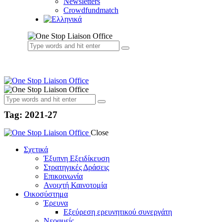
Newsletters
Crowdfundmatch
Tag: 2021-27
Close
Σχετικά
Έξυπνη Εξειδίκευση
Στρατηγικές Δράσεις
Επικοινωνία
Ανοιχτή Καινοτομία
Οικοσύστημα
Έρευνα
Εξεύρεση ερευνητικού συνεργάτη
Νεοφυείς