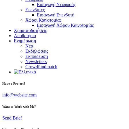
Εισαγωγή Νεοφυούς
Επενδυτές
Εισαγωγή Επενδυτή
Χώροι Καινοτομίας
Εισαγωγή Χώρου Καινοτομίας
Χρηματοδοτήσεις
Αποθετήριο
Ενημέρωση
Νέα
Εκδηλώσεις
Εκπαίδευση
Newsletters
Crowdfundmatch
facebook-
linkedin
twitter-
Have a Project?
1
x
info@website.com
Want to Work with Me?
Send Brief