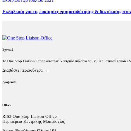
Εκδηλώσεις
8 Ιουλίου 2021
Εκδήλωση για τις ευκαιρίες χρηματοδότησης & δικτύωσης στον
Σχετικά
Το One Stop Liaison Office αποτελεί κεντρικό πυλώνα του εμβληματικού έργου 
Διαβάστε περισσότερα →
Βράβευση
Office
RIS3 One Stop Liaison Office
Περιφέρεια Κεντρικής Μακεδονίας
Λεωφ. Βασιλίσσης Όλγας 198,