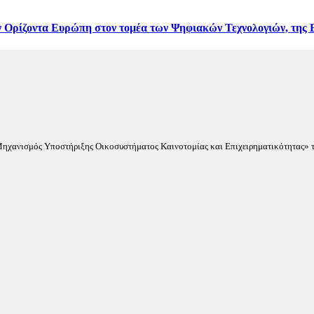
 Ορίζοντα Ευρώπη στον τομέα των Ψηφιακών Τεχνολογιών, της Β
«Μηχανισμός Υποστήριξης Οικοσυστήματος Καινοτομίας και Επιχειρηματικότητας» τ