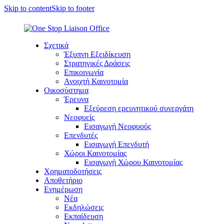
Skip to content
Skip to footer
Σχετικά
Έξυπνη Εξειδίκευση
Στρατηγικές Δράσεις
Επικοινωνία
Ανοιχτή Καινοτομία
Οικοσύστημα
Έρευνα
Εξεύρεση ερευνητικού συνεργάτη
Νεοφυείς
Εισαγωγή Νεοφυούς
Επενδυτές
Εισαγωγή Επενδυτή
Χώροι Καινοτομίας
Εισαγωγή Χώρου Καινοτομίας
Χρηματοδοτήσεις
Αποθετήριο
Ενημέρωση
Νέα
Εκδηλώσεις
Εκπαίδευση