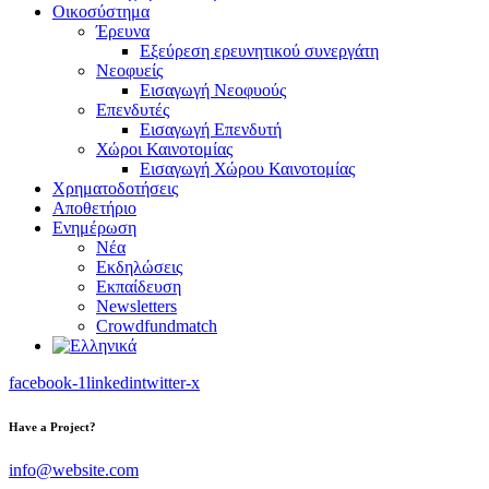
Οικοσύστημα
Έρευνα
Εξεύρεση ερευνητικού συνεργάτη
Νεοφυείς
Εισαγωγή Νεοφυούς
Επενδυτές
Εισαγωγή Επενδυτή
Χώροι Καινοτομίας
Εισαγωγή Χώρου Καινοτομίας
Χρηματοδοτήσεις
Αποθετήριο
Ενημέρωση
Νέα
Εκδηλώσεις
Εκπαίδευση
Newsletters
Crowdfundmatch
facebook-1
linkedin
twitter-x
Have a Project?
info@website.com