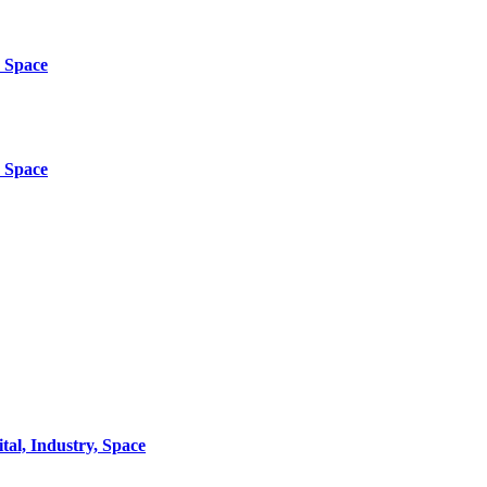
d Space
d Space
al, Industry, Space