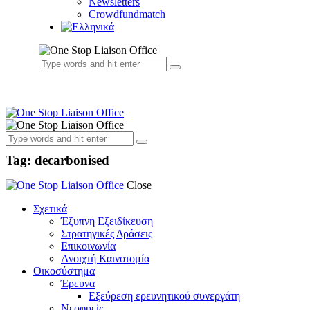
Newsletters
Crowdfundmatch
Tag: decarbonised
Close
Σχετικά
Έξυπνη Εξειδίκευση
Στρατηγικές Δράσεις
Επικοινωνία
Ανοιχτή Καινοτομία
Οικοσύστημα
Έρευνα
Εξεύρεση ερευνητικού συνεργάτη
Νεοφυείς