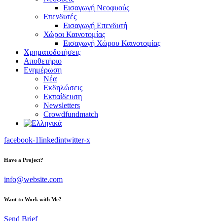
Εισαγωγή Νεοφυούς
Επενδυτές
Εισαγωγή Επενδυτή
Χώροι Καινοτομίας
Εισαγωγή Χώρου Καινοτομίας
Χρηματοδοτήσεις
Αποθετήριο
Ενημέρωση
Νέα
Εκδηλώσεις
Εκπαίδευση
Newsletters
Crowdfundmatch
facebook-1
linkedin
twitter-x
Have a Project?
info@website.com
Want to Work with Me?
Send Brief