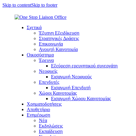
Skip to content
Skip to footer
Σχετικά
Έξυπνη Εξειδίκευση
Στρατηγικές Δράσεις
Επικοινωνία
Ανοιχτή Καινοτομία
Οικοσύστημα
Έρευνα
Εξεύρεση ερευνητικού συνεργάτη
Νεοφυείς
Εισαγωγή Νεοφυούς
Επενδυτές
Εισαγωγή Επενδυτή
Χώροι Καινοτομίας
Εισαγωγή Χώρου Καινοτομίας
Χρηματοδοτήσεις
Αποθετήριο
Ενημέρωση
Νέα
Εκδηλώσεις
Εκπαίδευση