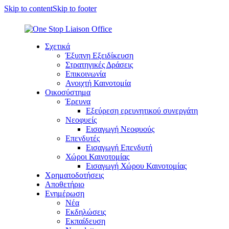
Skip to content
Skip to footer
Σχετικά
Έξυπνη Εξειδίκευση
Στρατηγικές Δράσεις
Επικοινωνία
Ανοιχτή Καινοτομία
Οικοσύστημα
Έρευνα
Εξεύρεση ερευνητικού συνεργάτη
Νεοφυείς
Εισαγωγή Νεοφυούς
Επενδυτές
Εισαγωγή Επενδυτή
Χώροι Καινοτομίας
Εισαγωγή Χώρου Καινοτομίας
Χρηματοδοτήσεις
Αποθετήριο
Ενημέρωση
Νέα
Εκδηλώσεις
Εκπαίδευση