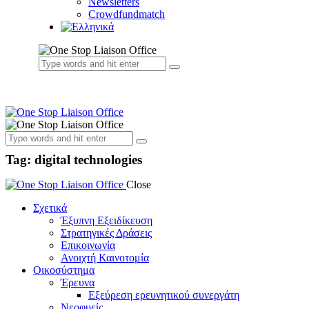
Newsletters
Crowdfundmatch
Tag: digital technologies
Close
Σχετικά
Έξυπνη Εξειδίκευση
Στρατηγικές Δράσεις
Επικοινωνία
Ανοιχτή Καινοτομία
Οικοσύστημα
Έρευνα
Εξεύρεση ερευνητικού συνεργάτη
Νεοφυείς