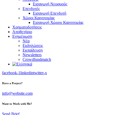
Εισαγωγή Νεοφυούς
Επενδυτές
Εισαγωγή Επενδυτή
Χώροι Καινοτομίας
Εισαγωγή Χώρου Καινοτομίας
Χρηματοδοτήσεις
Αποθετήριο
Ενημέρωση
Νέα
Εκδηλώσεις
Εκπαίδευση
Newsletters
Crowdfundmatch
facebook-1
linkedin
twitter-x
Have a Project?
info@website.com
Want to Work with Me?
Send Brief