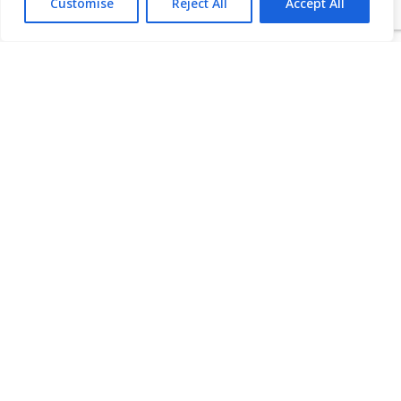
Customise
Reject All
Accept All
Εγγραφείτε στο Newsletter
μας
Εγγραφή