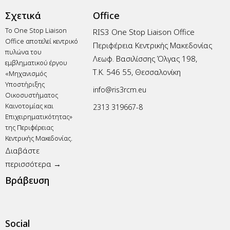
Σχετικά
Office
Το One Stop Liaison
RIS3 One Stop Liaison Office
Office αποτελεί κεντρικό
Περιφέρεια Κεντρικής Μακεδονίας
πυλώνα του
Λεωφ. Βασιλίσσης Όλγας 198,
εμβληματικού έργου
Τ.Κ. 546 55, Θεσσαλονίκη
«Μηχανισμός
Υποστήριξης
info@ris3rcm.eu
Οικοσυστήματος
Καινοτομίας και
2313 319667-8
Επιχειρηματικότητας»
της Περιφέρειας
Κεντρικής Μακεδονίας.
Διαβάστε
περισσότερα →
Βράβευση
Social