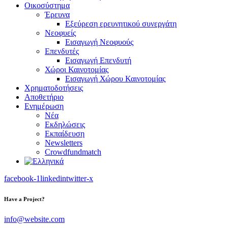
Οικοσύστημα
Έρευνα
Εξεύρεση ερευνητικού συνεργάτη
Νεοφυείς
Εισαγωγή Νεοφυούς
Επενδυτές
Εισαγωγή Επενδυτή
Χώροι Καινοτομίας
Εισαγωγή Χώρου Καινοτομίας
Χρηματοδοτήσεις
Αποθετήριο
Ενημέρωση
Νέα
Εκδηλώσεις
Εκπαίδευση
Newsletters
Crowdfundmatch
facebook-1
linkedin
twitter-x
Have a Project?
info@website.com