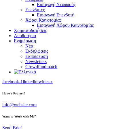
Εισαγωγή Νεοφυούς
Επενδυτές
Εισαγωγή Επενδυτή
Χώροι Καινοτομίας
Εισαγωγή Χώρου Καινοτομίας
Χρηματοδοτήσεις
Αποθετήριο
Ενημέρωση
Νέα
Εκδηλώσεις
Εκπαίδευση
Newsletters
Crowdfundmatch
facebook-1
linkedin
twitter-x
Have a Project?
info@website.com
Want to Work with Me?
Send Brief