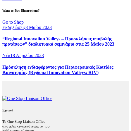
Want to Buy Illustrations?
Go to Shop
Εκδηλώσεις
8 Μαΐου 2023
“Regional Innovation Valleys – Προσκλήσεις υποβολής
προτάσεων” διαδικτυακό σεμινάριο στις 25 Μαΐου 2023
Νέα
18 Απριλίου 2023
Πρόσκληση ενδιαφέροντος για Περιφερειακές Κοιτίδες
Καινοτομίας (Regional Innovation Valleys: RIV)
Σχετικά
Το One Stop Liaison Office
αποτελεί κεντρικό πυλώνα του
εμβληματικού έργου