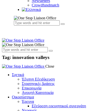
Newsletters
Crowdfundmatch
Tag: innovation valleys
Close
Σχετικά
Έξυπνη Εξειδίκευση
Στρατηγικές Δράσεις
Επικοινωνία
Ανοιχτή Καινοτομία
Οικοσύστημα
Έρευνα
Εξεύρεση ερευνητικού συνεργάτη
Νεοφυείς