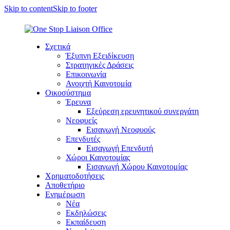
Skip to content
Skip to footer
Σχετικά
Έξυπνη Εξειδίκευση
Στρατηγικές Δράσεις
Επικοινωνία
Ανοιχτή Καινοτομία
Οικοσύστημα
Έρευνα
Εξεύρεση ερευνητικού συνεργάτη
Νεοφυείς
Εισαγωγή Νεοφυούς
Επενδυτές
Εισαγωγή Επενδυτή
Χώροι Καινοτομίας
Εισαγωγή Χώρου Καινοτομίας
Χρηματοδοτήσεις
Αποθετήριο
Ενημέρωση
Νέα
Εκδηλώσεις
Εκπαίδευση